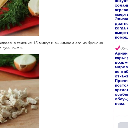
август
холан
агрес
смерт
Элиза
диагно
когда 
смерт
помощ
риваем в течение 15 минут и вынимаем его из бульона.
 кусочками.
05-
Ариан
карьер
возьм
мирово
сентяб
откаж
Причи
посто
артис
особе
обсуж
веса.