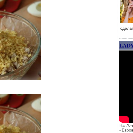
сдела
LAD
На 70-
«Евров