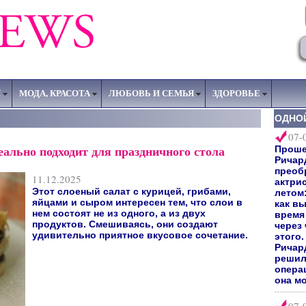
Я
МОДА, КРАСОТА
ЛЮБОВЬ И СЕМЬЯ
ЗДОРОВЬЕ
ОДНО
07-
ально подходит для праздничного стола
Прошел
Ричар
преоб
11.12.2025
актри
Этот слоеный салат с курицей, грибами,
летом:
яйцами и сыром интересен тем, что слои в
как вы
нем состоят не из одного, а из двух
время 
продуктов. Смешиваясь, они создают
через
удивительно приятное вкусовое сочетание.
этого
Ричард
решил
опера
она мо