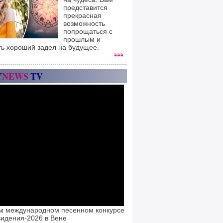
представится
прекрасная
возможность
попрощаться с
прошлым и
ть хороший задел на будущее.
Y
NEWS
TV
м международном песенном конкурсе
идения-2026 в Вене