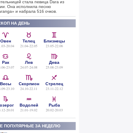
тельницей стала певица Dara из
ии. Она исполнила песню
ranga» и набрала 516 очков.
КОП НА ДЕНЬ
Овен
Телец
Близнецы
1.03-20.04
21.04-22.05
23.05-22.06
Рак
Лев
Дева
3.06-23.07
24.07-24.08
25.08-23.09
Весы
Скорпион
Стрелец
4.09-23.10
24.10-22.11
23.11-22.12
озерог
Водолей
Рыба
3.12-20.01
21.01-19.02
20.02-20.03
Е ПОПУЛЯРНЫЕ ЗА НЕДЕЛЮ