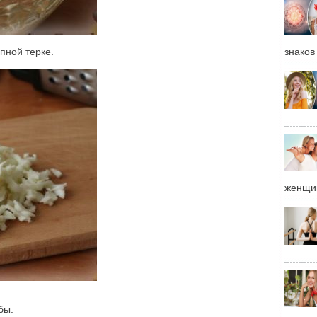
пной терке.
знаков
женщи
бы.