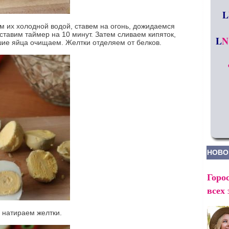
L
ем их холодной водой, ставем на огонь, дожидаемся
 ставим таймер на 10 минут. Затем сливаем кипяток,
L
N
шие яйца очищаем. Желтки отделяем от белков.
НОВО
Горос
всех 
 натираем желтки.