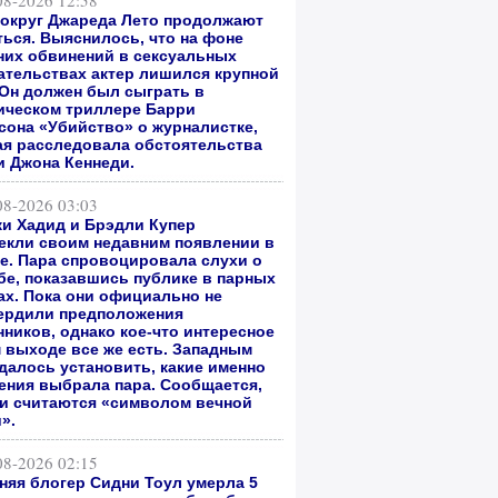
08-2026 12:58
вокруг Джареда Лето продолжают
ться. Выяснилось, что на фоне
них обвинений в сексуальных
ательствах актер лишился крупной
 Он должен был сыграть в
ическом триллере Барри
сона «Убийство» о журналистке,
ая расследовала обстоятельства
и Джона Кеннеди.
08-2026 03:03
и Хадид и Брэдли Купер
екли своим недавним появлении в
е. Пара спровоцировала слухи о
бе, показавшись публике в парных
ах. Пока они официально не
ердили предположения
нников, однако кое-что интересное
м выходе все же есть. Западным
далось установить, какие именно
ения выбрала пара. Сообщается,
ни считаются «символом вечной
».
08-2026 02:15
тняя блогер Сидни Тоул умерла 5