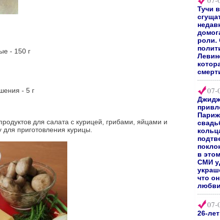
07-
Тучи 
сгуща
недав
домог
роли.
полит
е - 150 г
Левин
котор
смерт
07-
шения - 5 г
Джидж
привл
Париж
родуктов для салата с курицей, грибами, яйцами и
свадь
у для приготовления курицы.
кольц
подтв
покло
в это
СМИ у
украш
что о
любви
07-
26-ле