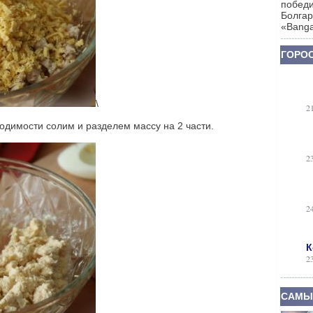
победи
Болгар
«Banga
ГОРОС
\
2
димости солим и разделем массу на 2 части.
2
2
К
2
САМЫ