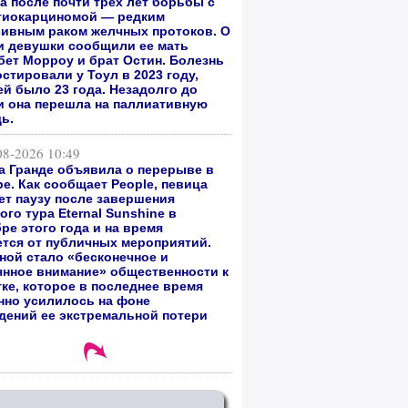
а после почти трех лет борьбы с
гиокарциномой — редким
сивным раком желчных протоков. О
и девушки сообщили ее мать
бет Морроу и брат Остин. Болезнь
стировали у Тоул в 2023 году,
ей было 23 года. Незадолго до
и она перешла на паллиативную
ь.
08-2026 10:49
а Гранде объявила о перерыве в
е. Как сообщает People, певица
ет паузу после завершения
го тура Eternal Sunshine в
ре этого года и на время
ется от публичных мероприятий.
ной стало «бесконечное и
янное внимание» общественности к
тке, которое в последнее время
нно усилилось на фоне
дений ее экстремальной потери