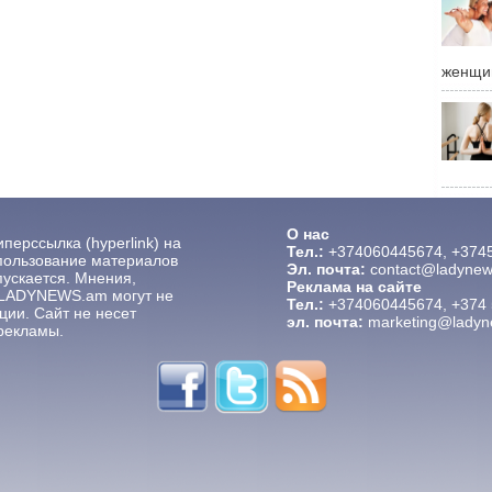
женщи
О нас
ерссылка (hyperlink) на
Тел.:
+374060445674, +374
ользование материалов
Эл. почта:
contact@ladyne
пускается. Мнения,
Реклама на сайте
 LADYNEWS.am могут не
Тел.:
+374060445674, +374
ции. Сайт не несет
эл. почта:
marketing@lady
рекламы.