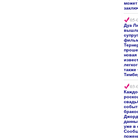
может 
заклю
05-
Дуа Л
вышли
супру
фильм
Терне
проше
новая
извес
легког
также
Тимбе
03-
Каждо
роско
свадь
событи
брако
Джорд
данны
уже в
Сообщ
пожен