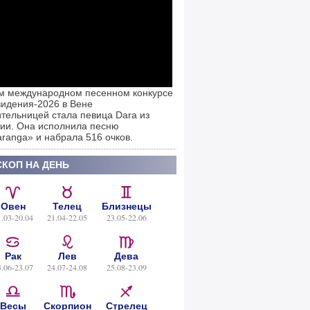
м международном песенном конкурсе
идения-2026 в Вене
тельницей стала певица Dara из
ии. Она исполнила песню
ranga» и набрала 516 очков.
КОП НА ДЕНЬ
Овен
Телец
Близнецы
1.03-20.04
21.04-22.05
23.05-22.06
Рак
Лев
Дева
3.06-23.07
24.07-24.08
25.08-23.09
Весы
Скорпион
Стрелец