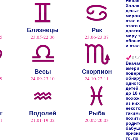
Новая
Холл
день»
миров
стал 
этого 
Близнецы
Рак
дости
миру 
05
23.05-22.06
23.06-23.07
обоше
и ста
05-
Внача
амери
Весы
Скорпион
повер
09
24.09-23.10
24.10-22.11
обнар
одног
детей.
до 18
похож
из них
некот
г
Водолей
Рыба
таким
похит
01
21.01-19.02
20.02-20.03
родите
бабуш
призн
то, по