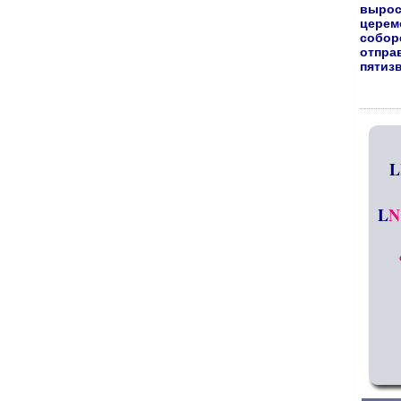
вырос
церем
собор
отпра
пятиз
L
L
N