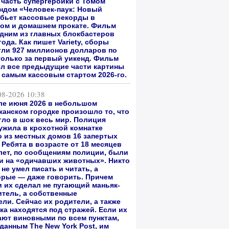
 часть супергероики с Томом
андом
«Человек-паук: Новый
бьет кассовые рекорды в
ом и домашнем прокате.
Фильм
одним из главных блокбастеров
года. Как пишет Variety, сборы
гли 927 миллионов долларов по
только за первый уикенд. Фильм
л все предыдущие части картины
л самым кассовым стартом 2026-го.
08-2026 10:38
ле июня 2026 в небольшом
канском городке произошло то, что
гло в шок весь мир. Полиция
ужила в крохотной комнатке
о из местных домов 16 запертых
 Ребята в возрасте от 18 месяцев
 лет, по сообщениям полиции, были
и на «одичавших животных». Никто
 не умел писать и читать, а
орые — даже говорить. Причем
и их сделал не пугающий маньяк-
итель, а собственные
ли. Сейчас их родители, а также
ка находятся под стражей. Если их
ают виновными по всем пунктам,
 данным The New York Post, им