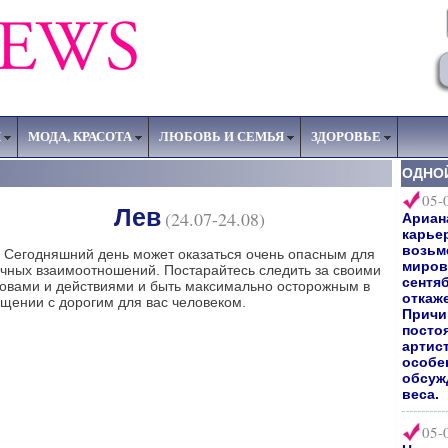
Я
МОДА, КРАСОТА
ЛЮБОВЬ И СЕМЬЯ
ЗДОРОВЬЕ
ОДНО
05-
Лев
(24.07-24.08)
Ариан
карьер
возьм
годняшний день может оказаться очень опасным для
мирово
чных взаимоотношений. Постарайтесь следить за своими
сентяб
овами и действиями и быть максимально осторожным в
откаж
щении с дорогим для вас человеком.
Причи
посто
артис
особе
обсуж
веса.
05-