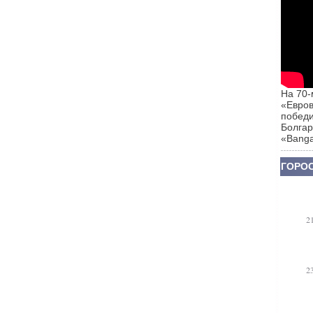
На 70-
«Евров
победи
Болгар
«Banga
ГОРОС
2
2