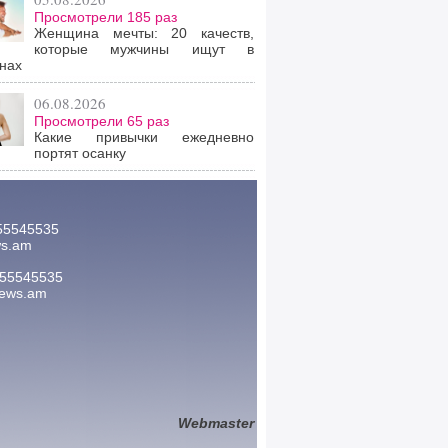
Просмотрели 185 раз
Женщина мечты: 20 качеств,
которые мужчины ищут в
нах
06.08.2026
Просмотрели 65 раз
Какие привычки ежедневно
портят осанку
55545535
ws.am
 55545535
news.am
Webmaster