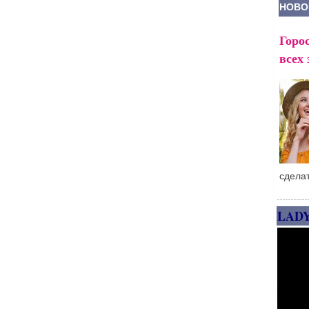
НОВО
Горос
всех 
сдела
LAD