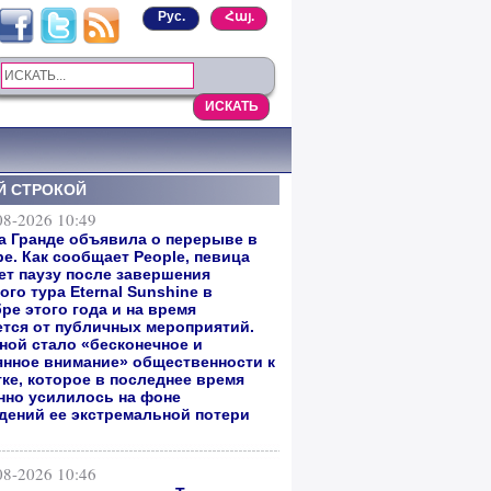
Рус.
Հայ.
Й СТРОКОЙ
08-2026 10:49
а Гранде объявила о перерыве в
е. Как сообщает People, певица
ет паузу после завершения
го тура Eternal Sunshine в
ре этого года и на время
ется от публичных мероприятий.
ной стало «бесконечное и
янное внимание» общественности к
тке, которое в последнее время
нно усилилось на фоне
дений ее экстремальной потери
08-2026 10:46