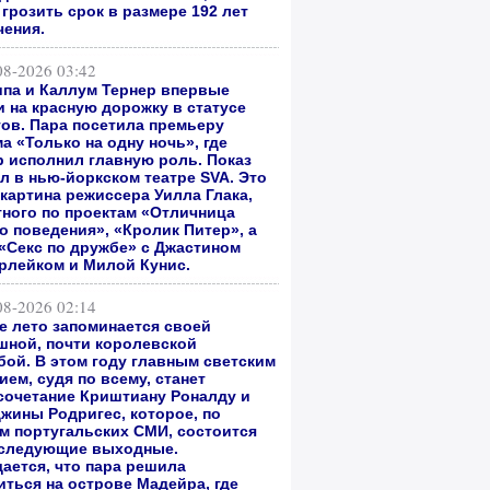
грозить срок в размере 192 лет
чения.
08-2026 03:42
ипа и Каллум Тернер впервые
 на красную дорожку в статусе
гов. Пара посетила премьеру
а «Только на одну ночь», где
р исполнил главную роль. Показ
л в нью-йоркском театре SVA. Это
 картина режиссера Уилла Глака,
тного по проектам «Отличница
о поведения», «Кролик Питер», а
 «Секс по дружбе» с Джастином
рлейком и Милой Кунис.
08-2026 02:14
е лето запоминается своей
шной, почти королевской
бой. В этом году главным светским
ем, судя по всему, станет
сочетание Криштиану Роналду и
жины Родригес, которое, по
м португальских СМИ, состоится
 следующие выходные.
ается, что пара решила
иться на острове Мадейра, где