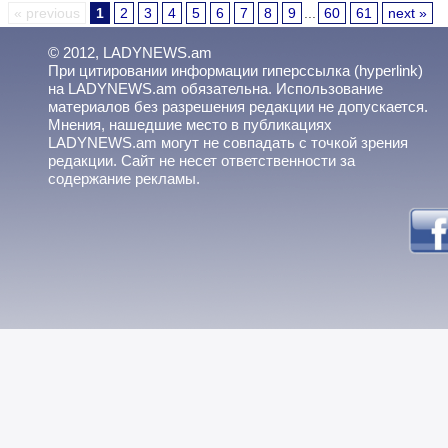
« previous
1
2
3
4
5
6
7
8
9
...
60
61
next »
© 2012, LADYNEWS.am
При цитировании информации гиперссылка (hyperlink)
на LADYNEWS.am обязательна. Использование
материалов без разрешения редакции не допускается.
Мнения, нашедшие место в публикациях
LADYNEWS.am могут не совпадать с точкой зрения
редакции. Сайт не несет ответственности за
содержание рекламы.