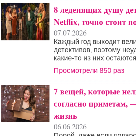
8 леденящих душу де
Netflix, точно стоит 
07.07.2026
Каждый год выходит вел
детективов, поэтому неу
какие-то из них остаютс
Просмотрели 850 раз
7 вещей, которые нел
согласно приметам, 
жизнь
06.06.2026
Порой, даже если подаро