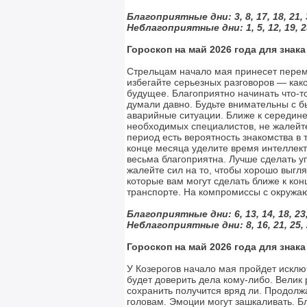
Благоприятные дни: 3, 8, 17, 18, 21, 
Неблагоприятные дни: 1, 5, 12, 19, 23
Гороскоп на май 2026 года для знак
Стрельцам начало мая принесет перем
избегайте серьезных разговоров — как
будущее. Благоприятно начинать что-то
думали давно. Будьте внимательны с б
аварийные ситуации. Ближе к середин
необходимых специалистов, не жалейте 
период есть вероятность знакомства в т
конце месяца уделите время интеллек
весьма благоприятна. Лучше сделать у
жалейте сил на то, чтобы хорошо выгля
которые вам могут сделать ближе к кон
транспорте. На компромиссы с окружаю
Благоприятные дни: 6, 13, 14, 18, 23,
Неблагоприятные дни: 8, 16, 21, 25, 
Гороскоп на май 2026 года для знак
У Козерогов начало мая пройдет исклю
будет доверить дела кому-либо. Велик 
сохранить получится вряд ли. Продолжа
головам. Эмоции могут зашкаливать. 