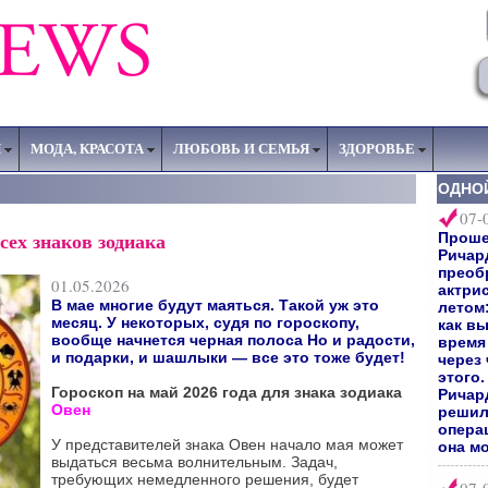
Я
МОДА, КРАСОТА
ЛЮБОВЬ И СЕМЬЯ
ЗДОРОВЬЕ
ОДНО
07-
сех знаков зодиака
Прошел
Ричар
преоб
01.05.2026
актри
В мае многие будут маяться. Такой уж это
летом:
месяц. У некоторых, судя по гороскопу,
как вы
вообще начнется черная полоса Но и радости,
время 
и подарки, и шашлыки — все это тоже будет!
через
этого
Гороскоп на май 2026 года для знака зодиака
Ричард
Овен
решил
опера
У представителей знака Овен начало мая может
она мо
выдаться весьма волнительным. Задач,
требующих немедленного решения, будет