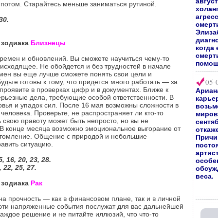
август
 потом. Старайтесь меньше заниматься рутиной.
холан
агрес
30.
смерт
Элиза
диагно
а зодиака
Близнецы
когда 
смерт
ремен и обновлений. Вы сможете научиться чему-то
помощ
оисходящее. Не обойдется и без трудностей в начале
мен вы еще лучше сможете понять свои цели и
05-
удьте готовы к тому, что придется много работать — за
 проявите в проверках цифр и в документах. Ближе к
Ариан
ерьезные дела, требующие особой ответственности. В
карьер
вья и упадок сил. После 16 мая возможны сложности в
возьм
человека. Проверьте, не распространяет ли кто-то
мирово
ь свою правоту может быть непросто, но вы не
сентяб
 В конце месяца возможно эмоциональное выгорание от
откаж
утомление. Общение с природой и небольшие
Причи
равить ситуацию.
посто
артис
 16, 20, 23, 28.
особе
22, 25, 27.
обсуж
веса.
а зодиака
Рак
на прочность — как в финансовом плане, так и в личной
 эти напряженные события послужат для вас дальнейшей
аждое решение и не питайте иллюзий, что что-то