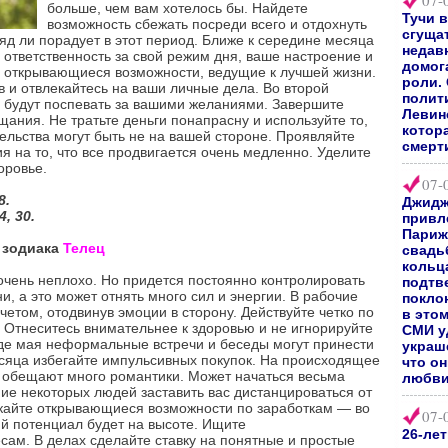
07-
больше, чем вам хотелось бы. Найдете
Тучи 
возможность сбежать посреди всего и отдохнуть
сгуща
яд ли порадует в этот период. Ближе к середине месяца
недав
 ответственность за свой режим дня, ваше настроение и
домог
е открывающиеся возможности, ведущие к лучшей жизни.
роли.
 и отвлекайтесь на ваши личные дела. Во второй
полит
 будут поспевать за вашими желаниями. Завершите
Левин
ания. Не тратьте деньги понапрасну и используйте то,
котор
ятельства могут быть не на вашей стороне. Проявляйте
смерт
я на то, что все продвигается очень медленно. Уделите
оровье.
07-
8.
Джидж
, 30.
привл
Париж
а зодиака
Телец
свадь
кольц
очень неплохо. Но придется постоянно контролировать
подтв
и, а это может отнять много сил и энергии. В рабочие
покло
етом, отодвинув эмоции в сторону. Действуйте четко по
в это
. Отнеситесь внимательнее к здоровью и не игнорируйте
СМИ у
де мая неформальные встречи и беседы могут принести
украш
есяца избегайте импульсивных покупок. На происходящее
что о
ы обещают много романтики. Может начаться весьма
любви
ие некоторых людей заставить вас дистанцироваться от
ускайте открывающиеся возможности по заработкам — во
07-
й потенциал будет на высоте. Ищите
26-ле
ам. В делах сделайте ставку на понятные и простые