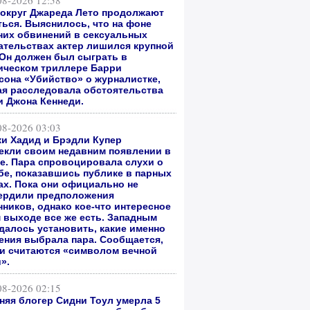
08-2026 12:58
вокруг Джареда Лето продолжают
ться. Выяснилось, что на фоне
них обвинений в сексуальных
ательствах актер лишился крупной
 Он должен был сыграть в
ическом триллере Барри
сона «Убийство» о журналистке,
ая расследовала обстоятельства
и Джона Кеннеди.
08-2026 03:03
и Хадид и Брэдли Купер
екли своим недавним появлении в
е. Пара спровоцировала слухи о
бе, показавшись публике в парных
ах. Пока они официально не
ердили предположения
нников, однако кое-что интересное
м выходе все же есть. Западным
далось установить, какие именно
ения выбрала пара. Сообщается,
ни считаются «символом вечной
».
08-2026 02:15
тняя блогер Сидни Тоул умерла 5