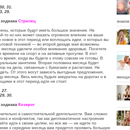
30, 31.
, 29.
а зодиака
Стрелец
знаков
ены, которые будут иметь большое значение. Не
ой-то из них может оказать огромное влияние на ваше
 новое в этот период или воплощать идеи, о которых вы
ытовой техникой — во второй декаде мая возможны
е месяца уделите особое внимание здоровью. Посетите
времени на спорт и на активные прогулки. В этот
о время, когда вы будете к этому совсем не готовы. В
туальным занятиям. Вторая половина месяца будет
пор на дела, связанные с бумагами и расчетами. Не
деть. От этого могут зависеть выгодные предложения,
цу месяца. Весь месяц будьте аккуратны на дорогах и в
женщи
щими в этот период идти не стоит.
 27.
29, 30.
а зодиака
Козерог
чительно в самостоятельной деятельности. Вам сложно
риск и конфликтов, так как дипломатичное настроение
йте идти к своим целям, но все же — не идите по
Ближе к середине месяца вам придется проявить большую