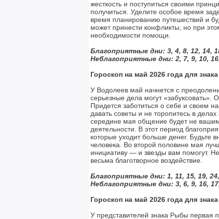
жесткость и поступиться своими принц
получиться. Уделите особое время зад
время планированию путешествий и бу
может принести конфликты, но при это
необходимости помощи.
Благоприятные дни: 3, 4, 8, 12, 14, 18,
Неблагоприятные дни: 2, 7, 9, 10, 16, 
Гороскоп на май 2026 года для знак
У Водолеев май начнется с преодоления
серьезные дела могут «забуксовать». О
Придется заботиться о себе и своем н
давать советы и не торопитесь в делах
середине мая общение будет не вашим
деятельности. В этот период благоприя
которые уходит больше денег. Будьте 
человека. Во второй половине мая луч
инициативу — и звезды вам помогут. Не
весьма благотворное воздействие.
Благоприятные дни: 1, 11, 15, 19, 24,
Неблагоприятные дни: 3, 6, 9, 16, 17, 
Гороскоп на май 2026 года для знак
У представителей знака Рыбы первая п