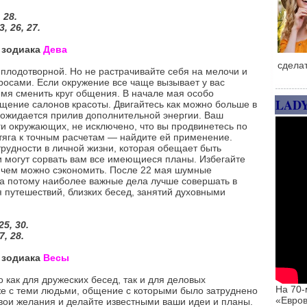
 28.
, 26, 27.
а зодиака
Дева
сдела
 плодотворной. Но не растрачивайте себя на мелочи и
осами. Если окружение все чаще вызывает у вас
емя сменить круг общения. В начале мая особо
LAD
щение салонов красоты. Двигайтесь как можно больше в
 ожидается прилив дополнительной энергии. Ваш
ги окружающих, не исключено, что вы продвинетесь по
тяга к точным расчетам — найдите ей применение.
рудности в личной жизни, которая обещает быть
и могут сорвать вам все имеющиеся планы. Избегайте
а чем можно сэкономить. После 22 мая шумные
 а потому наиболее важные дела лучше совершать в
 путешествий, близких бесед, занятий духовными
25, 30.
, 28.
а зодиака
Весы
 как для дружеских бесед, так и для деловых
На 70-
же с теми людьми, общение с которыми было затруднено
«Евров
свои желания и делайте известными ваши идеи и планы.