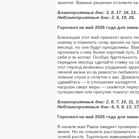
занятия. Важные решения отложите на
Благоприятные дни: 3, 8, 17, 18, 21, 
Неблагоприятные дни:
2, 6, 19, 26.
Гороскоп на май 2026 года для знак
Близнецам этот май принесет много пе
новому и поменять точку зрения на пр
месяца, но они будут преодолимы. Вза
проложить к ним более короткий путь. Б
себя и за коллег. Особую бдительность
середине месяца сделайте ставку на с
этот период возможны ухудшение здоро
личной жизни из-за ревности любимого 
ложные слухи и сплетни о вас. Доказат
сдавайтесь — и отношения наладятся.
нагрузок сверх меры — скажется пере
путешествия или прогулки помогут исп
Благоприятные дни: 2, 6, 7, 10, 11, 15,
Неблагоприятные дни: 6, 4, 8, 13, 17, 
Гороскоп на май 2026 года для знак
В начале мая Раков ожидает проверка 
жизни. Но не спешите расстраиваться:
точкой роста. Тщательно взвешивайте к