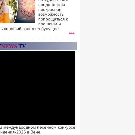
представится
прекрасная
возможность
попрощаться с
прошлым и
ть хороший задел на будущее.
Y
NEWS
TV
м международном песенном конкурсе
идения-2026 в Вене