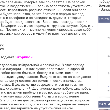
победи
ить перемены, которые вам понравятся. На рабочей
Болгар
лучше воздержитесь — велика вероятность упустить что-
«Banga
 есть вероятность разрыва отношений, если они себя
и будет непонятно, за что браться в первую очередь.
ть» в телефоне и не завидовать друзьям, которые
ГОРОС
яца будет неоднозначным. Вероятны неожиданности и
Воздержитесь в этот период от крупных покупок. Уделите
тка. Посмотрите — можно ли монетизировать ваше хобби.
ерьезных разговоров и уделяйте партнеру достаточно
2
27.
26.
2
а зодиака
Скорпион
 довольно нейтральной и спокойной. В этот период
ные ситуации — в них лучше полагаться на здравый
 особое время близким, беседам с ними, помощи
2
роводить досуг вместе. Выделите время на свои давно
сяца могут состояться романтические знакомства —
ативу. В делах лучше сосредоточиться на том, что
К
больших затруднений. Достижение даже небольших побед
2
чи с друзьями пробудят в вас весьма необычные идеи.
ритетным ваш собственный отдых и восполнение
 благоприятен для решения организационных вопросов.
кументам — смело идите в соответствующие инстанции.
САМЫ
я вас, постарайтесь не упустить свои шансы.