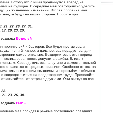
ипами. Потому что с ними продвинуться вперед не
елам на будущее. В середине мая благоприятно уделить
дущих жизненных изменений. Вторая половина мая
м звезды будут на вашей стороне. Просите при
 21, 22, 26, 27, 31.
17, 20, 23, 29.
а зодиака
Водолей
 препятствий и бартеров. Все будет против вас, а
кружение, и ближнее, и дальнее, вас порадует вряд ли.
астроении самостоятельно. Воздержитесь в этот период
 — велика вероятность допустить ошибки. Ближе к
 коньком. Сосредоточьтесь на рутине и самостоятельной
тно отказаться от вредных привычек. Особенно от тех, на
внимательны и к своим желаниям, и к просьбам любимого
ше сосредоточиться на плодотворном труде. Проявляйте
 отказывайтесь от встреч с друзьями. Они окажут на вас
 28.
21, 23, 26, 30.
а зодиака
Рыбы
оловина мая пройдет в режиме постоянного праздника.