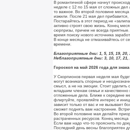
В романтичной сфере начнут происход
неделе с 12 по 15 мая от сложных дел 
то важное. Во второй половине месяца
изжили. После 21 мая дел прибавится, 
Постарайтесь в этот период не «залипа
активно строят свою жизнь. Конец мес
сюрпризы, причем не всегда приятные. 
время поиску нового источника зарабо
В конце месяца не отмахивайтесь от с
времени.
Благоприятные дни: 1, 5, 15, 19, 20, 
Неблагоприятные дни: 3, 10, 17, 21, 
Гороскоп на май 2026 года для знак
У Скорпионов первая неделя мая будет
могут возникать спорные и неоднознач
смысл, а не на эмоции. Стоит уделить
младшим членам семьи и качественно п
отложенные дела. Ближе к середине ме
флиртуйте, проявляйте интерес и иници
зависит только от вас и не вызывает 
сможет поднять вам настроение. Встре
Во второй половине мая делайте прио
растраченных ресурсов. Конец месяца
Если вам надо что-то прояснить по до
Последний день весны благоприятен дл