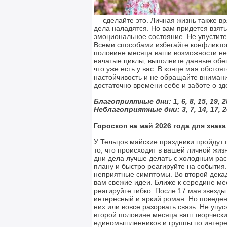
— сделайте это. Личная жизнь также вр
дела наладятся. Но вам придется взять
эмоциональное состояние. Не упустит
Всеми способами избегайте конфликтов
половине месяца ваши возможности не
начатые циклы, выполните данные обещ
что уже есть у вас. В конце мая обсто
настойчивость и не обращайте внимани
достаточно времени себе и заботе о зд
Благоприятные дни: 1, 6, 8, 15, 19, 2
Неблагоприятные дни: 3, 7, 14, 17, 24
Гороскоп на май 2026 года для знак
У Тельцов майские праздники пройдут 
то, что происходит в вашей личной жизн
дни дела лучше делать с холодным расч
плану и быстро реагируйте на события
неприятные симптомы. Во второй дека
вам свежие идеи. Ближе к середине м
реагируйте гибко. После 17 мая звезд
интересный и яркий роман. Но поведен
них или вовсе разорвать связь. Не уп
второй половине месяца ваш творчески
единомышленников и группы по интерес