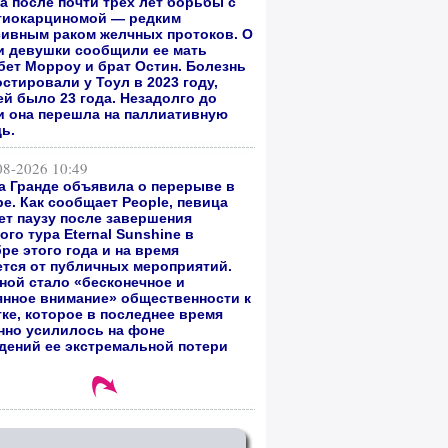
а после почти трех лет борьбы с
гиокарциномой — редким
сивным раком желчных протоков. О
и девушки сообщили ее мать
бет Морроу и брат Остин. Болезнь
стировали у Тоул в 2023 году,
ей было 23 года. Незадолго до
и она перешла на паллиативную
ь.
08-2026 10:49
а Гранде объявила о перерыве в
е. Как сообщает People, певица
ет паузу после завершения
го тура Eternal Sunshine в
ре этого года и на время
ется от публичных мероприятий.
ной стало «бесконечное и
янное внимание» общественности к
тке, которое в последнее время
нно усилилось на фоне
дений ее экстремальной потери