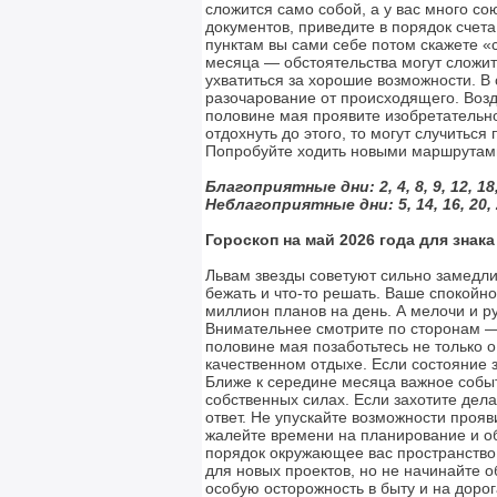
сложится само собой, а у вас много 
документов, приведите в порядок счет
пунктам вы сами себе потом скажете «
месяца — обстоятельства могут сложит
ухватиться за хорошие возможности. В
разочарование от происходящего. Возде
половине мая проявите изобретательно
отдохнуть до этого, то могут случитьс
Попробуйте ходить новыми маршрутами
Благоприятные дни: 2, 4, 8, 9, 12, 18, 
Неблагоприятные дни: 5, 14, 16, 20, 
Гороскоп на май 2026 года для знак
Львам звезды советуют сильно замедлит
бежать и что-то решать. Ваше спокойно
миллион планов на день. А мелочи и р
Внимательнее смотрите по сторонам —
половине мая позаботьтесь не только 
качественном отдыхе. Если состояние
Ближе к середине месяца важное событ
собственных силах. Если захотите дел
ответ. Не упускайте возможности прояв
жалейте времени на планирование и о
порядок окружающее вас пространство
для новых проектов, но не начинайте о
особую осторожность в быту и на дорог