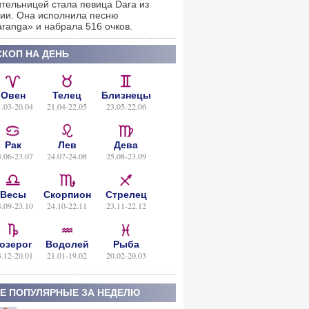
тельницей стала певица Dara из
ии. Она исполнила песню
ranga» и набрала 516 очков.
КОП НА ДЕНЬ
Овен
Телец
Близнецы
1.03-20.04
21.04-22.05
23.05-22.06
Рак
Лев
Дева
3.06-23.07
24.07-24.08
25.08-23.09
Весы
Скорпион
Стрелец
4.09-23.10
24.10-22.11
23.11-22.12
озерог
Водолей
Рыба
3.12-20.01
21.01-19.02
20.02-20.03
Е ПОПУЛЯРНЫЕ ЗА НЕДЕЛЮ