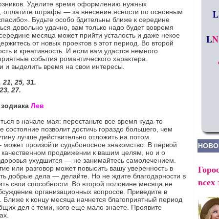
союзников. Уделите время оформлению нужных
а, оплатите штрафы — за внесение ясности по основным
L
спасибо». Будьте особо бдительны ближе к середине
ься довольно удачно, вам только надо будет вовремя
 середине месяца может прийти усталость и даже некое
L
N
ржитесь от новых проектов в этот период. Во второй
сть и креативность. И если вам удастся немного
я приятные события романтического характера.
 и выделить время на свои интересы.
21, 25, 31.
23, 27.
а зодиака
Лев
ься в начале мая: перестаньте все время куда-то
е состояние позволит достичь гораздо большего, чем
утину лучше действительно отложить на потом.
 может произойти судьбоносное знакомство. В первой
НОВО
о качественном продвижении к вашим целям, но и о
 здоровья ухудшится — не занимайтесь самолечением.
Горос
ие или разговор может повысить вашу уверенность в
ать добрые дела — делайте. Но не ждите благодарности в
всех 
ить свои способности. Во второй половине месяца не
бсуждение организационных вопросов. Приведите в
. Ближе к концу месяца начнется благоприятный период
бщих дел с теми, кого еще мало знаете. Проявите
ах.