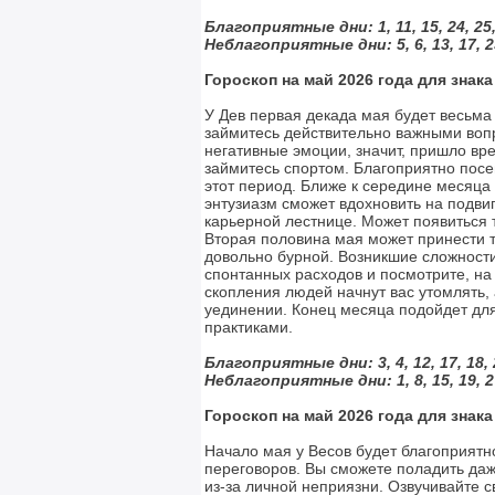
Благоприятные дни: 1, 11, 15, 24, 25,
Неблагоприятные дни: 5, 6, 13, 17, 23
Гороскоп на май 2026 года для знак
У Дев первая декада мая будет весьма
займитесь действительно важными вопр
негативные эмоции, значит, пришло вр
займитесь спортом. Благоприятно посе
этот период. Ближе к середине месяца
энтузиазм сможет вдохновить на подви
карьерной лестнице. Может появиться 
Вторая половина мая может принести т
довольно бурной. Возникшие сложност
спонтанных расходов и посмотрите, н
скопления людей начнут вас утомлять,
уединении. Конец месяца подойдет для
практиками.
Благоприятные дни: 3, 4, 12, 17, 18, 
Неблагоприятные дни: 1, 8, 15, 19, 27
Гороскоп на май 2026 года для знак
Начало мая у Весов будет благоприятно
переговоров. Вы сможете поладить да
из-за личной неприязни. Озвучивайте 