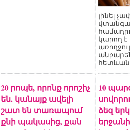
լինել չ
վտանգա
համադրո
կարող է
առողջու
անբար
հետևան
20 րոպե, որոնք որոշիչ
10 պար
են. կանայք ավելի
սովորու
շատ են տառապում
ձեզ եր
քնի պակասից, քան
երջանի