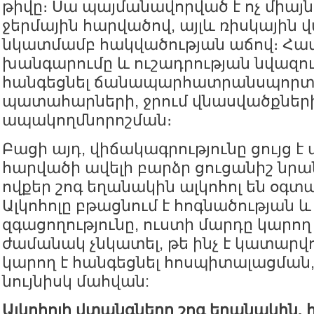
թիվը։ Սա պայմանավորված է ոչ միայ
ջերմային հարվածով, այլև ռիսկային
նկատմամբ հակվածության աճով։ Հ
խանգարումը և ուշադրության նվազու
հանգեցնել ճանապարհատրանսպորտ
պատահարների, ջրում վնասվածքների
ապակողմնորոշման։
Բացի այդ, վիճակագրությունը ցույց է
հարվածի ավելի բարձր ցուցանիշ նրան
ովքեր շոգ եղանակին ալկոհոլ են օգտ
Ալկոհոլը բթացնում է հոգնածության 
զգացողությունը, ուստի մարդը կարող
ժամանակ չնկատել, թե ինչ է կատարվու
կարող է հանգեցնել հոսպիտալացման, 
նույնիսկ մահվան:
Ալկոհոլի վտանգները շոգ եղանակին.