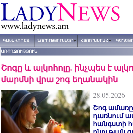
ԳԼԽԱՎՈՐ ԷՋ
ՆՈՐՈՒԹՅՈՒՆՆԵՐ
ՀՅՈՒՐԱՍՐԱՀ
ԳԵՂԵՑԻ
ԱՌՈՂՋՈՒԹՅՈՒՆ
Շոգը և ալկոհոլը. ինչպես է ալկ
մարմնի վրա շոգ եղանակին
28.05.2026
Շոգ ամառը
դառնում ա
հանգստի հ
բնության գ