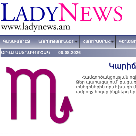
ԳԼԽԱՎՈՐ ԷՋ
ՆՈՐՈՒԹՅՈՒՆՆԵՐ
ՀՅՈՒՐԱՍՐԱՀ
ԳԵՂԵՑԻ
ՕՐՎԱ ԱՍՏՂԱԳՈՒՇԱԿ 06-08-2026
Կարիճ
Համգործակցության ոգին
Ձեր պարագայում` բացառո
տնեցիներին որևէ խաղի մ
ամբողջ հոգսը ինքներդ կրե