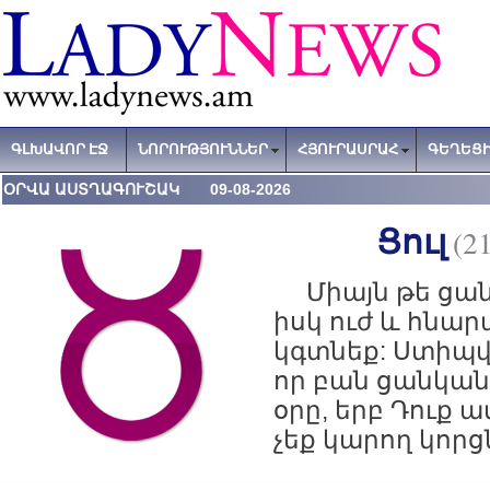
ԳԼԽԱՎՈՐ ԷՋ
ՆՈՐՈՒԹՅՈՒՆՆԵՐ
ՀՅՈՒՐԱՍՐԱՀ
ԳԵՂԵՑԻ
ՕՐՎԱ ԱՍՏՂԱԳՈՒՇԱԿ 09-08-2026
(2
Ցուլ
Միայն թե ցանկ
իսկ ուժ և հնար
կգտնեք: Ստիպվ
որ բան ցանկանա
օրը, երբ Դուք 
չեք կարող կորցն