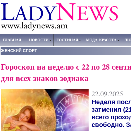
ГЛАВНАЯ
НОВОСТИ
ГОСТИНАЯ
МОДА, КРАСОТА
ЛЮ
ЖЕНСКИЙ СПОРТ
Гороскоп на неделю с 22 по 28 сентя
для всех знаков зодиака
22.09.2025
Неделя посл
затмения (2
всего прохо
свободно. З