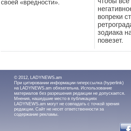
чтобы все
своей «вредности».
негативно
вопреки с
ретроград
зодиака н
повезет.
© 2012, LADYNEWS.am
При цитировании информации гиперссылка (hyperlink)
на LADYNEWS.am обязательна. Использование
материалов без разрешения редакции не допускается.
Мнения, нашедшие место в публикациях
LADYNEWS.am могут не совпадать с точкой зрения
редакции. Сайт не несет ответственности за
содержание рекламы.