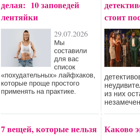
делая: 10 заповедей
детективо
лентяйки
стоит по
29.07.2026
Мы
составили
для вас
список
«похудательных» лайфхаков,
детективо
которые проще простого
неудивител
применять на практике.
из них ос
незамече
7 вещей, которые нельзя
Каково 