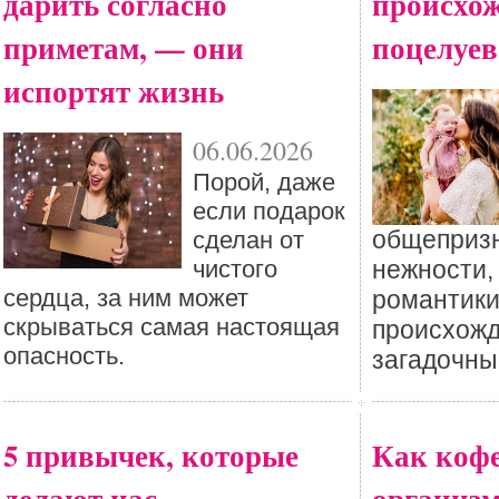
дарить согласно
происхо
приметам, — они
поцелуев
испортят жизнь
06.06.2026
Порой, даже
если подарок
общеприз
сделан от
чистого
нежности,
сердца, за ним может
романтики,
скрываться самая настоящая
происхожд
опасность.
загадочны
5 привычек, которые
Как кофе
делают нас
организм