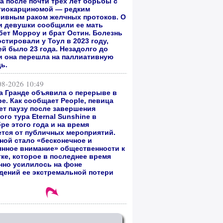
а после почти трех лет борьбы с
гиокарциномой — редким
сивным раком желчных протоков. О
и девушки сообщили ее мать
бет Морроу и брат Остин. Болезнь
стировали у Тоул в 2023 году,
ей было 23 года. Незадолго до
и она перешла на паллиативную
ь.
08-2026 10:49
а Гранде объявила о перерыве в
е. Как сообщает People, певица
ет паузу после завершения
го тура Eternal Sunshine в
ре этого года и на время
ется от публичных мероприятий.
ной стало «бесконечное и
янное внимание» общественности к
тке, которое в последнее время
нно усилилось на фоне
дений ее экстремальной потери