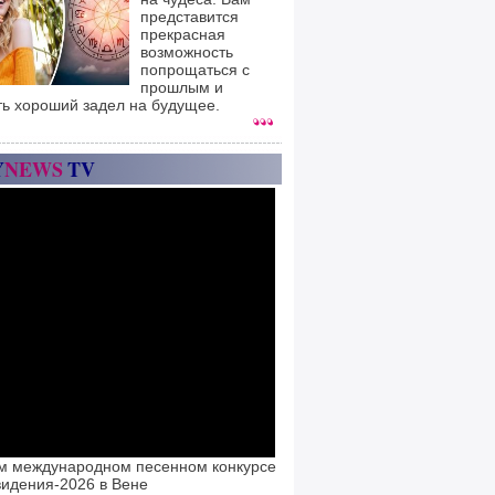
представится
прекрасная
возможность
попрощаться с
прошлым и
ть хороший задел на будущее.
Y
NEWS
TV
м международном песенном конкурсе
идения-2026 в Вене