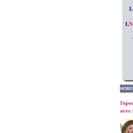
L
L
N
НОВО
Горос
всех 