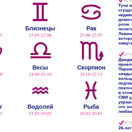
07-
Тучи 
сгуща
недав
домог
роли.
Близнецы
Рак
полит
Левин
05
23.05-22.06
23.06-23.07
котор
смерт
07-
Джидж
привл
Весы
Скорпион
Париж
09
24.09-23.10
24.10-22.11
свадь
кольц
подтв
покло
в это
СМИ у
украш
г
Водолей
Рыба
что о
любви
01
21.01-19.02
20.02-20.03
07-
26-ле