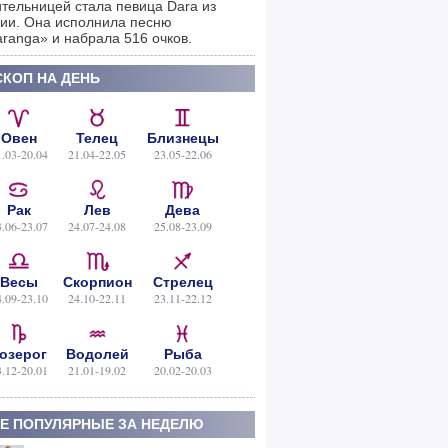
тельницей стала певица Dara из
ии. Она исполнила песню
ranga» и набрала 516 очков.
КОП НА ДЕНЬ
Овен
Телец
Близнецы
1.03-20.04
21.04-22.05
23.05-22.06
Рак
Лев
Дева
3.06-23.07
24.07-24.08
25.08-23.09
Весы
Скорпион
Стрелец
4.09-23.10
24.10-22.11
23.11-22.12
озерог
Водолей
Рыба
3.12-20.01
21.01-19.02
20.02-20.03
Е ПОПУЛЯРНЫЕ ЗА НЕДЕЛЮ