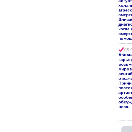
август
холан
агрес
смерт
Элиза
диагно
когда 
смерт
помощ
05-
Ариан
карьер
возьм
мирово
сентяб
откаж
Причи
посто
артис
особе
обсуж
веса.