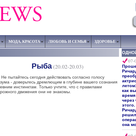
Я
МОДА, КРАСОТА
ЛЮБОВЬ И СЕМЬЯ
ЗДОРОВЬЕ
ОДНО
07-
Рыба
(20.02-20.03)
Прошел
Ричар
преоб
 пытайтесь сегодня действовать согласно голосу
актри
зума - доверьтесь дремлющим в глубине вашего сознания
летом:
евним инстинктам. Только учтите, что с правилами
как вы
рожного движения они не знакомы.
время 
через
этого
Ричард
решил
опера
она мо