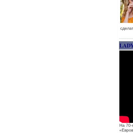
сдела
LAD
На 70-
«Евров