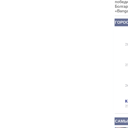
победи
Болгар
«Banga
ГОРОС
2
2
2
К
2
САМЫ