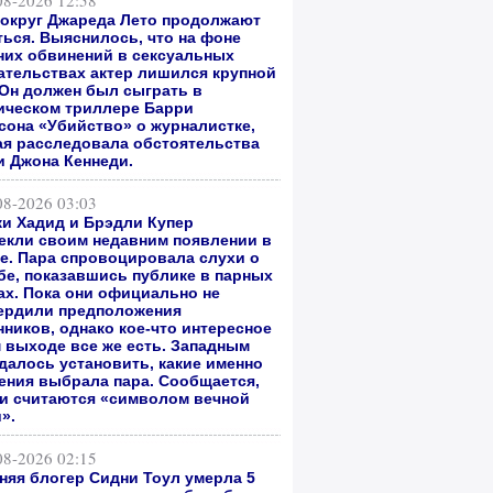
08-2026 12:58
вокруг Джареда Лето продолжают
ться. Выяснилось, что на фоне
них обвинений в сексуальных
ательствах актер лишился крупной
 Он должен был сыграть в
ическом триллере Барри
сона «Убийство» о журналистке,
ая расследовала обстоятельства
и Джона Кеннеди.
08-2026 03:03
и Хадид и Брэдли Купер
екли своим недавним появлении в
е. Пара спровоцировала слухи о
бе, показавшись публике в парных
ах. Пока они официально не
ердили предположения
нников, однако кое-что интересное
м выходе все же есть. Западным
далось установить, какие именно
ения выбрала пара. Сообщается,
ни считаются «символом вечной
».
08-2026 02:15
тняя блогер Сидни Тоул умерла 5