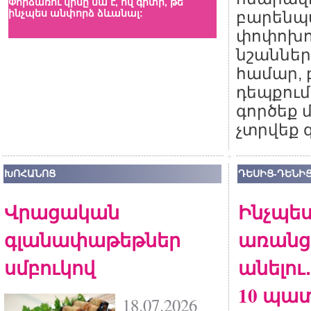
Փորձառու կինը նա է, ով գիտի, թե
«Սերն այն է, երբ 
ինչպես անփորձ ձևանալ:
միավորված են։ Ե
բարեն
վերածվում են հր
փոփոխու
է»: -
Վ. Հյուգո
նշաններ
համար, 
դեպքում,
գործեք 
չտրվեք 
ԽՈՀԱՆՈՑ
ԴԵՍԻՑ-ԴԵՆԻ
Վրացական
Ինչպես
գլանափաթեթներ
առանց
սմբուկով
անելու․
10 պա
18.07.2026