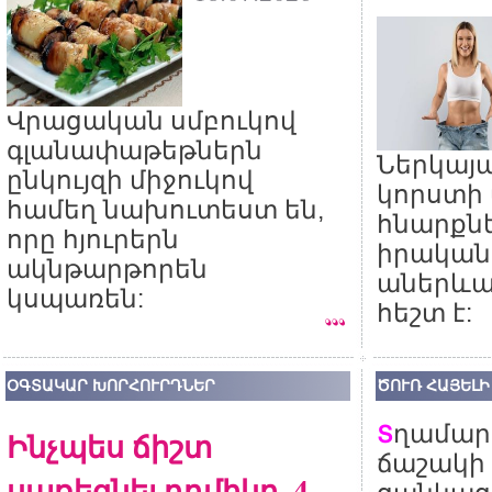
Վրացական սմբուկով
գլանափաթեթներն
Ներկայա
ընկույզի միջուկով
կորստի
համեղ նախուտեստ են,
հնարքնե
որը հյուրերն
իրական
ակնթարթորեն
աներևա
կսպառեն:
հեշտ է:
ՕԳՏԱԿԱՐ ԽՈՐՀՈՒՐԴՆԵՐ
ԾՈՒՌ ՀԱՅԵԼԻ
ղամարդ
Տ
Ինչպես ճիշտ
ճաշակի
սառեցնել դդմիկը. 4