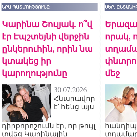
ՆՐԱ ՊԱՏՄՈՒԹՅՈՒՆԸ
ՍԵՐ, ԸՆՏԱՆԻ
Կարինա Շուլյակ. ո՞վ
Երազան
էր Էպշտեյնի վերջին
որակ, 
ընկերուհին, որին նա
տղամա
կտակեց իր
փնտրո
կարողությունը
մեջ
30.07.2026
Հնարավոր
է՝ հենց այս
դիրքորոշումն էր, որ թույլ
հանդիպո
տվեց Կարինային
տղամարդ