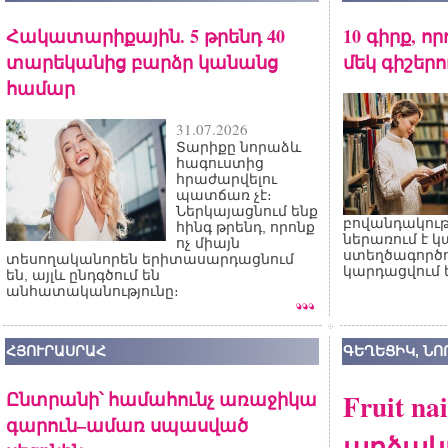
Հակատարիքային. 5 թրենդ 40
10 գիրք, ո
տարեկանից բարձր կանանց
մեկ գիշերո
համար
31.07.2026
Տարիքը նորաձև
հագուստից
հրաժարվելու
պատճառ չէ։
Ներկայացնում ենք
բովանդակութ
հինգ թրենդ, որոնք
ներառում է կ
ոչ միայն
ստեղծագործու
տեսողականորեն երիտասարդացնում
կարդացվում ե
են, այլև ընդգծում են
անհատականությունը։
ՀՅՈՒՐԱՍՐԱՀ
ԳԵՂԵՑԻԿ, Ն
Ընտրանի՝ համահունչ առաջիկա
Fruit n
գարուն–ամառ սպասված
արձակ