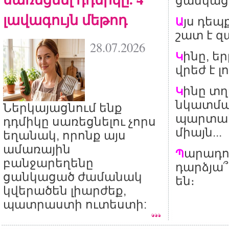
ցանկացա
լավագույն մեթոդ
յս դեպ
Ա
շատ է զա
28.07.2026
ինը, եր
Կ
վրեժ է լ
ինը տ
Կ
նկատմա
Ներկայացնում ենք
պարտակ
դդմիկը սառեցնելու չորս
միայն...
եղանակ, որոնք այս
ամառային
արադո
Պ
բանջարեղենը
դարձյա
ցանկացած ժամանակ
են։
կվերածեն լիարժեք,
պատրաստի ուտեստի: