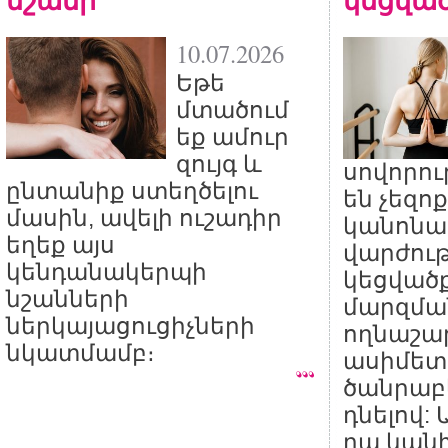
10.07.2026
Եթե
մտածում
եք ամուր
զույգ և
սովորու
ընտանիք ստեղծելու
են չեզո
մասին, ավելի ուշադիր
կանոնա
եղեք այս
վարժութ
կենդանակերպի
կեցվածք
նշանների
մարզման
ներկայացուցիչների
ողնաշա
նկատմամբ։
ասիմետ
ծանրաբ
դնելով:
դա կանխ