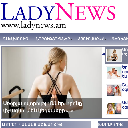
ԳԼԽԱՎՈՐ ԷՋ
ՆՈՐՈՒԹՅՈՒՆՆԵՐ
ՀՅՈՒՐԱՍՐԱՀ
ԳԵՂԵՑԻ
Առ
փչ
Եր
որ
են
Շա
օգ
Ամ
Առօրյա ովորություններ, որոնք
օգ
փչացնում են կեցվածքը »»»
ԼՈՒՐԵՐ ԿԱՆԱՆՑ ԱՇԽԱՐՀԻՑ
ԽՄԲԱԳՐԻՑ