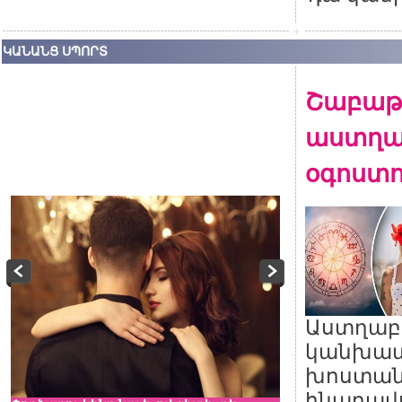
ԿԱՆԱՆՑ ՍՊՈՐՏ
Շաբա
աստղա
օգոստոս
Աստղա
կանխատ
խոստանո
հնարավո