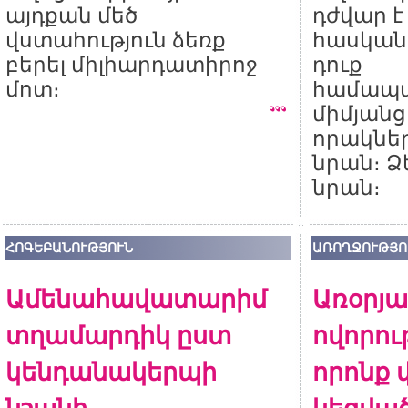
այդքան մեծ
դժվար է 
վստահություն ձեռք
հասկանա
բերել միլիարդատիրոջ
դուք
մոտ։
համապա
միմյանց։
որակներ
նրան։ Ձե
նրան։
ՀՈԳԵԲԱՆՈՒԹՅՈՒՆ
ԱՌՈՂՋՈՒԹՅՈ
Ամենահավատարիմ
Առօրյա
տղամարդիկ ըստ
ովորու
կենդանակերպի
որոնք 
նշանի
կեցվա