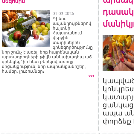
սեզոնին
դասակ
01.03.2026
Գինու
մանիկյ
ավանդույթներով
հայտնի
Հայստանում
վերջին
տարիներին
գինեգործությունը
նոր շունչ է առել, երբ հայրենական
արտադրողների թիվն աննախադեպ աճ
գրենցեց՝ իր հետ բերելով առողջ
մրցակցություն, նոր ապրանքանիշեր,
համեր, լուծումներ։
կապված 
կոնկրետ
կատարյա
ցանկացա
ապա ան
փորձեք Fr