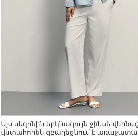
Այս սեզոնին երկնագույն ջինսե վերն
վստահորեն զբաղեցնում է առաջատար