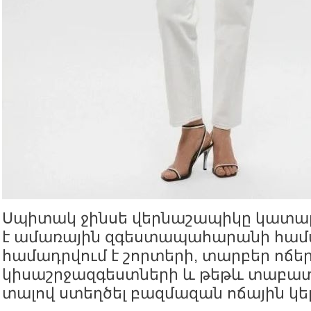
Սպիտակ ջինսե վերնաշապիկը կատարյ
է ամառային զգեստապահարանի համա
համադրվում է շորտերի, տարբեր ոճե
կիսաշրջազգեստների և թեթև տաբատն
տալով ստեղծել բազմազան ոճային կ