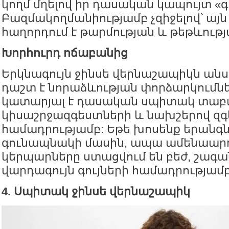
կողմ մղելով իր դասական կապույտ «գ
Բազմակողմանիությամբ չզիջելով՝ այ
հաղորդում է թարմության և թեթևությա
Խորհուրդ ոճաբանից
Երկնագույն ջինսե վերնաշապիկն ա
դաշտ է նորաձևության փորձարկումնե
կատարյալ է դասական սպիտակ տաբ
կիսաշրջազգեստների և նախշերով զգ
համադրությամբ: Եթե խոսենք երանգ
գունապնակի մասին, ապա ամենաար
կերպարները ստացվում են բեժ, շագա
վարդագույն գույների համադրությամբ
4. Սպիտակ ջինսե վերնաշապիկ