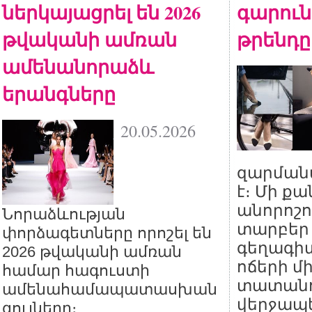
ներկայացրել են 2026
գարուն
թվականի ամռան
թրենդը
ամենանորաձև
երանգները
20.05.2026
զարման
է։ Մի ք
անորոշո
Նորաձևության
տարբեր
փորձագետները որոշել են
գեղագիտ
2026 թվականի ամռան
ոճերի մ
համար հագուստի
տատանո
ամենահամապատասխան
վերջապե
գույները։