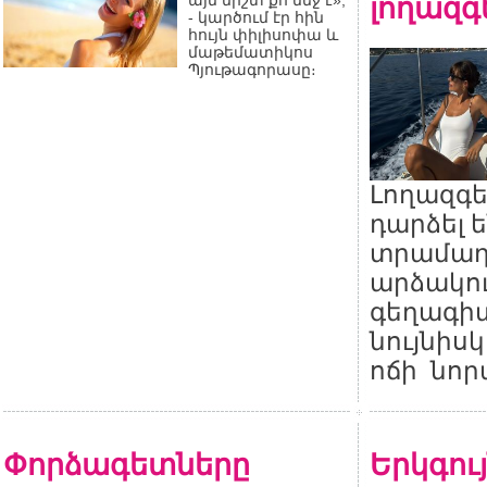
լողազգ
այն միշտ քո մեջ է»,
- կարծում էր հին
հույն փիլիսոփա և
մաթեմատիկոս
Պյութագորասը։
Լողազգե
դարձել 
տրամադ
արձակո
գեղագիտ
նույնիս
ոճի նոր
Փորձագետները
Երկգույ