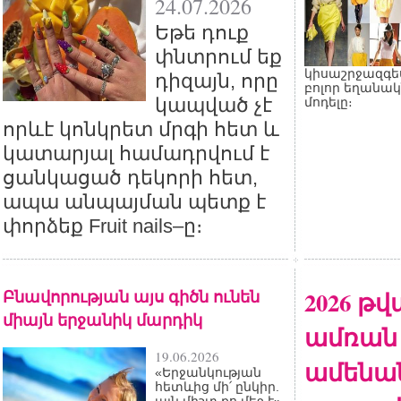
24.07.2026
Եթե դուք
փնտրում եք
կիսաշրջազգե
դիզայն, որը
բոլոր եղանակ
կապված չէ
մոդելը։
որևէ կոնկրետ մրգի հետ և
կատարյալ համադրվում է
ցանկացած դեկորի հետ,
ապա անպայման պետք է
փորձեք Fruit nails–ը։
Բնավորության այս գիծն ունեն
2026 թ
միայն երջանիկ մարդիկ
ամռան
19.06.2026
ամենա
«Երջանկության
հետևից մի՛ ընկիր.