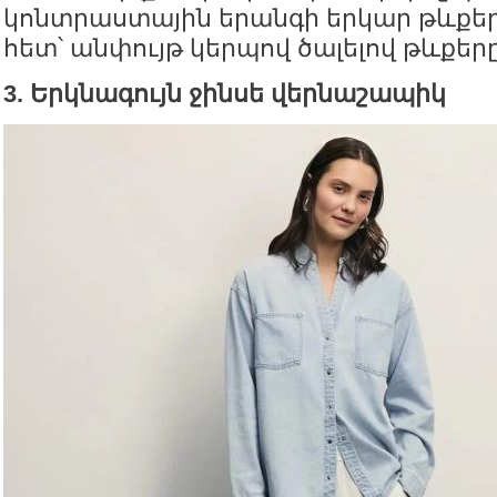
կոնտրաստային երանգի երկար թևքե
հետ՝ անփույթ կերպով ծալելով թևքերը
3. Երկնագույն ջինսե վերնաշապիկ