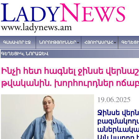
ԳԼԽԱՎՈՐ ԷՋ
ՆՈՐՈՒԹՅՈՒՆՆԵՐ
ՀՅՈՒՐԱՍՐԱՀ
ԳԵՂԵՑԻ
ԳԵՂԵՑԻԿ, ՆՈՐԱՁԵՎ
Ինչի հետ հագնել ջինսե վերնա
թվականին. խորհուրդներ ոճա
19.06.2025
Ջինսե վեր
բազմակողմ
աներևակայ
Այն կարող 