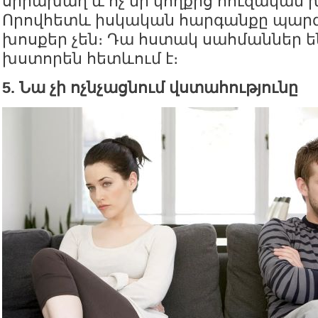
սիրախաղ և ոչ մի կողքից հուզական 
Որովհետև իսկական հարգանքը պա
խոսքեր չեն։ Դա հստակ սահմաններ են
խստորեն հետևում է։
5. Նա չի ոչնչացնում վստահությունը