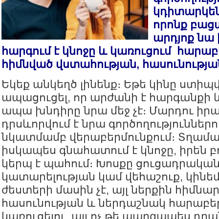
կդիտարկենք
որոնք բաց
արդյոք նա
հարգում է կնոջը և կառուցում հարաբե
հիմնված վստահության, հասունության
Եկեք անկեղծ լինենք։ Եթե կինը ստի
ապացուցել, որ արժանի է հարգանքի և
ապա խնդիրը նրա մեջ չէ։ Մարդու իր
դրսևորվում է նրա գործողություններո
նկատմամբ վերաբերմունքում։ Տղամա
իսկապես գնահատում է կնոջը, իրեն բո
կերպ է պահում։ Խոսքը ցուցադրակա
կատարելության կամ վեհաշուք, կին
ժեստերի մասին չէ, այլ ներքին հիմնա
հասունության և ներդաշնակ հարաբեր
կառուցելու, այլ ոչ թե պարզապես դր