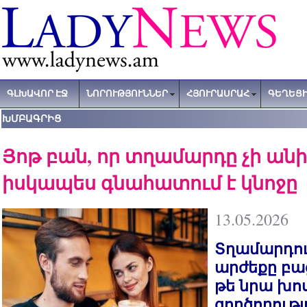
ԳԼԽԱՎՈՐ ԷՋ
ՆՈՐՈՒԹՅՈՒՆՆԵՐ
ՀՅՈՒՐԱՍՐԱՀ
ԳԵՂԵՑԻ
ԽՄԲԱԳՐԻՑ
Յոթ բան, որ տղամարդը չի անի
իսկապես գնահատում է կնոջը
13.05.2026
Տղամարդո
արժեքը բա
թե նրա խոս
գործողությ