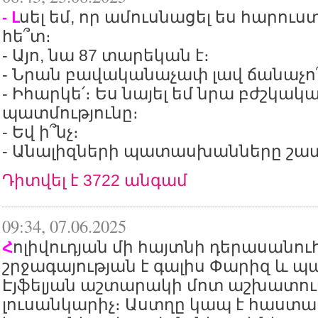
սել եմ, որ ամուսնացել ես հարու
- Լ
հե՞տ։
- Այո, նա 87 տարեկան է։
- Նրան բավականաչափ լավ ճանաչո՞
- Իհարկե՛։ Ես նայել եմ նրա բժշկակ
պատմությունը։
- Եվ ի՞նչ։
- Անալիզների պատասխանները շատ
Դիտվել է 3722 անգամ
09:34, 07.06.2025
ոլիվուդյան մի հայտնի դերասանու
Հ
շրջագայության է գալիս Փարիզ և պա
Էյֆելյան աշտարակի մոտ աշխատում
լուսանկարիչ։ Աստղը կապ է հաստա