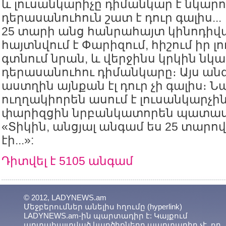
և լուսանկարիչը դիմանկար է նկարու
դերասանուհուն շատ է դուր գալիս...
25 տարի անց հանրահայտ կինոդիվ
հայտնվում է Փարիզում, հիշում իր լ
գտնում նրան, և վերջինս կրկին նկա
դերասանուհու դիմանկարը։ Այս ան
աստղին այնքան էլ դուր չի գալիս։ Ն
ուղղակիորեն ասում է լուսանկարչի
փարիզցին նրբանկատորեն պատաս
«Տիկին, անցյալ անգամ ես 25 տար
էի...»:
Դիտվել է 5105 անգամ
© 2012, LADYNEWS.am
Մեջբերումներ անելիս հղումը (hyperlink)
LADYNEWS.am-ին պարտադիր է: Կայքում
արտահայտված կարծիքները պարտադիր չէ, որ