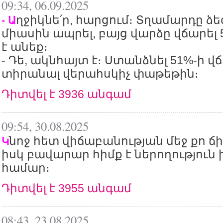
09:34, 06.09.2025
ղջիկնե՛ր, հարցում։ Տղամարդը ձ
- Ա
միասին ապրել, բայց վարձը վճարել 5
է անեք։
- Դե, ակնհայտ է։ Ստանձնել 51%-ի վ
տիրանալ վերահսկիչ փաթեթին։
Դիտվել է 3936 անգամ
09:54, 30.08.2025
նոջ հետ վիճաբանության մեջ քո ճի
Կ
իսկ բավարար հիմք է ներողություն 
համար։
Դիտվել է 3955 անգամ
08:43, 23.08.2025