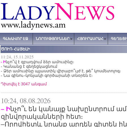
ԳԼԽԱՎՈՐ ԷՋ
ՆՈՐՈՒԹՅՈՒՆՆԵՐ
ՀՅՈՒՐԱՍՐԱՀ
ԳԵՂԵՑԻ
ԾՈՒՌ ՀԱՅԵԼԻ
11:24, 15.11.2025
նչո՞վ է զբաղվում ձեր ամուսինը։
- Ի
- Կանանց է գեղեցկացնում
- Ձեր ամուսինը պլաստիկ վիրաբո՞ւյժ է, թե՞ կոսմետոլոգ։
- Նա գինու–կոնյակի գործարանի տնօրեն է։
Դիտվել է 3047 անգամ
10:24, 08.08.2026
նչո՞ւ են կանայք նախընտրում ա
– Ի
զինվորականների հետ։
–Որովհետև նրանք արդեն գիտեն ին