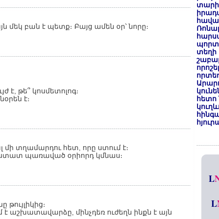
տարի
իրադ
հավա
յն մեկ բան է պետք։ Բայց ամեն օր՝ նորը։
Ռոնալ
հարսա
պորտ
տեղի 
շաբաթ
որոշե
որտեղ
Արար
ժ է, թե՞ կոսմետոլոգ։
կունե
նօրեն է։
հետո 
կուղև
հինգա
հյուր
լ մի տղամարդու հետ, որը ստում է։
հաստատ պառաված օրիորդ կմնաս։
L
L
ը թույլիկից։
ւմ է աշխատավարձը, մինչդեռ ուժեղն ինքն է այն