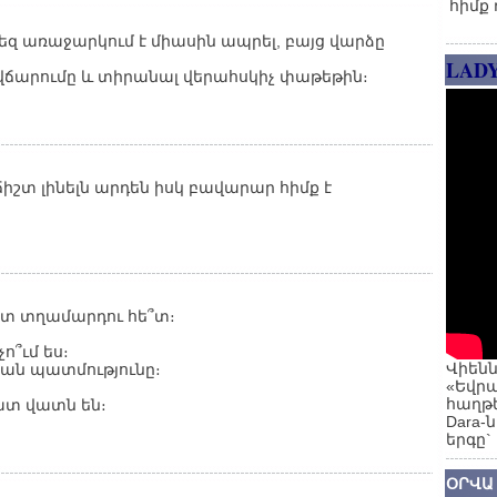
հիմք 
ձեզ առաջարկում է միասին ապրել, բայց վարձը
LAD
ի վճարումը և տիրանալ վերահսկիչ փաթեթին։
ճիշտ լինելն արդեն իսկ բավարար հիմք է
ւստ տղամարդու հե՞տ։
՞ւմ ես։
Վիենն
ական պատմությունը։
«Եվրա
հաղթե
ատ վատն են։
Dara-
երգը`
ՕՐՎԱ