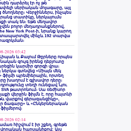
սին դարձրել էր ոչ թե
փելի սերիական մոլագարը, այլ
 ծնողները։ Վերջիններս, ինչպես
րանց տատիկը, ներկայումս
քի տակ են։ Եթե մեղավոր
վեն բոլոր մեղադրանքներով,
he New York Post-ի, նրանք կարող
ատապարտվել մինչև 192 տարվա
ազրկման։
08-2026 03:42
Լիպան և Քալում Թըրները որպես
նական զույգ իրենց դեբյուտը
րեցին կարմիր գորգի վրա։
ը ներկա գտնվեց «Միայն մեկ
» ֆիլմի պրեմիերային, որտեղ
րը խաղում է գլխավոր դերը։
դրությունը տեղի ունեցավ Նյու
 SVA թատրոնում։ Սա ռեժիսոր
Գլաքի վերջին ֆիլմն է, որը հայտնի
թև վարքով գերազանցիկը»,
եր ճագարը» և «Ընկերներական
 ֆիլմերով։
08-2026 02:14
ամառ հիշվում է իր շքեղ, գրեթե
վորական հարսանիքով: Այս