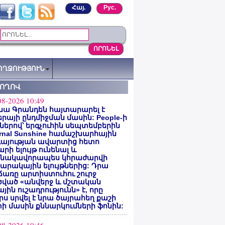
Հայ.
Рус.
ՈՂՋՈՒԹՅՈՒՆ
ՏՈՂՈՎ
08-2026 10:49
նա Գրանդեն հայտարարել է
րայի ընդմիջման մասին: People-ի
ներով՝ երգչուհին սեպտեմբերին
ernal Sunshine համաշխարհային
գայության ավարտից հետո
րի ելույթ ունենալ և
նակավորապես կհրաժարվի
րակային ելույթներից: Դրա
առը արտիստուհու շուրջ
ծված «անվերջ և մշտական
յին ուշադրությունն» է, որը
րս սրվել է նրա ծայրահեղ քաշի
ի մասին քննարկումների ֆոնին: