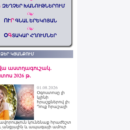
%
ԶԵՂՉԵՐ ԽԱՆՈՒԹՆԵՐՈՒՄ
ՈՒ
Ր
ԳՆԱԼ ԵՐԵԿՈՅԱՆ
Օ
Գ
ՏԱԿԱՐ ՀՂՈՒՄՆԵՐ
 ՁԵՐ ԿՅԱՆՔՈՒՄ
վա աստղագուշակ․
տոս 2026 թ․
01.08.2026
Օգոստոսը լի
կլինի
հրաշքներով լի։
Դուք հրաշալի
ավորություն կունենաք հրաժեշտ
ւ անցյալին և ապագայի ամուր