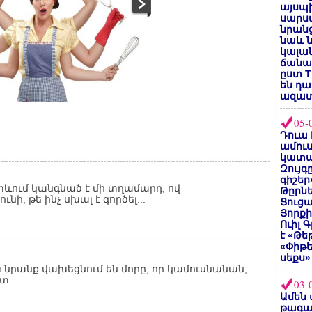
այսպի
սարսա
նրանց
նաև ն
կալան
ճանաչ
ըստ T
են դ
ազատ
05-
Դուա 
ամուս
կատա
Զույգ
գիշեր
տևում կանգնած է մի տղամարդ, ով
Թըրնե
, թե ինչ սխալ է գործել...
Ցուցա
Յորքի
Ուիլ 
է «Թե
«Փիթ
սեքս»
 նրանք վախեցնում են մորը, որ կամուսնանան,
տ...
03-
Ամեն 
թագա