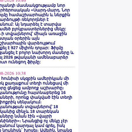
08-2026 10:46
ոլանդի մասնակցությամբ նոր
րհերոսական «Սարդ-մարդ. Նոր
իլմը համաշխարհային և ներքին
արձույթի ռեկորդներ է
նում: Այ նդարձել է տարվա
մեծ բլոկբաստերներից մեկը:
ty-ի տվյալներով՝ միայն առաջին
տյան օրերին այն
շխարհային վարձույթում
ել է 927 միլիոն դոլար: Ֆիլմը
անցել է բոլոր նախորդ մասերը և
ել 2026 թվականի ամենաբարձր
ւտ ունեցող ֆիլմը:
08-2026 10:38
ի հունիսի սկզբին ամերիկյան մի
կ քաղաքում տեղի ունեցավ մի
որը ցնցեց ամբողջ աշխարհը։
անությունը հայտնաբերեց 16
ների, որոնք փակված էին տեղի
ոքրիկ սենյակում։
անության տվյալներով՝ 18
կանից մինչև 18 տարեկան
ները նման էին «վայրի
նիների»։ Նրանցից ոչ մեկը չէր
անում կարդալ կամ գրել, իսկ
 նույնիսկ` խոսել։ Ավելին, նրանց