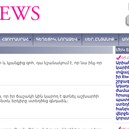
ՀՅՈՒՐԱՍՐԱՀ
ԳԵՂԵՑԻԿ, ՆՈՐԱՁԵՎ
ՍԵՐ, ԸՆՏԱՆԻՔ
ԱՌ
ՄԵԿ 
05-
 և կյանքից գոհ, դա նշանակում է, որ նա ինչ-որ
Արիա
կարիե
տվյալ
իր Et
շրջա
կդադա
ժամա
հրապա
 որ իր ճաշակի կին կարող է գտնել աշխարհի
պատճ
ւհետև Երկիրը ստեղծեց գնդաձև։
ստեղ
հանրա
վերջե
կորստ