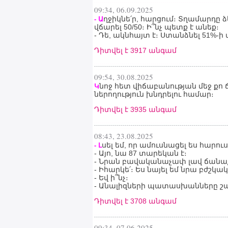
09:34, 06.09.2025
ղջիկնե՛ր, հարցում։ Տղամարդը 
- Ա
վճարել 50/50։ Ի՞նչ պետք է անեք։
- Դե, ակնհայտ է։ Ստանձնել 51%-
Դիտվել է 3917 անգամ
09:54, 30.08.2025
նոջ հետ վիճաբանության մեջ քո 
Կ
ներողություն խնդրելու համար։
Դիտվել է 3935 անգամ
08:43, 23.08.2025
սել եմ, որ ամուսնացել ես հարո
- Լ
- Այո, նա 87 տարեկան է։
- Նրան բավականաչափ լավ ճանաչո
- Իհարկե՛։ Ես նայել եմ նրա բժշկ
- Եվ ի՞նչ։
- Անալիզների պատասխանները շ
Դիտվել է 3708 անգամ
09:34, 07.06.2025