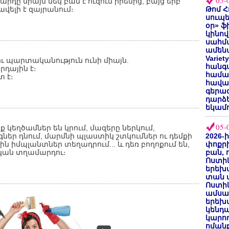
05-
արդը միայն մեկ բան է ուզում իրենից, բայց երբ
վելի է զայրանում։
Թոմ Հ
սուպե
օր» ֆ
կինով
սահմա
ամենա
Varie
 պարտականություն ունի միայն.
հանգս
րդային է։
համա
տ է։
հավաք
գերազ
դարձ
եկամո
05-
կեղծամներ են կրում, մազերը ներկում,
եր դնում, մարմնի պլաստիկ շտկումներ ու դեմքի
2026-
յին իմպլանտներ տեղադրում... և դեռ բողոքում են,
փոքրի
ական տղամարդու։
բան, 
Ոստիկ
երեխա
տան փ
Ոստիկ
ամսա
երեխա
կենդա
կարող
ոմանք