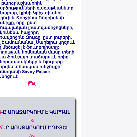
 բարձրաշխարհիկ
արձությունների գագաթնակետը,
նաբար, կլինի Կրիշտիանու
դուի և Ջորջինա Ռոդրիգեսի
նիքը, որը, ըստ
ուգալական լրատվամիջոցների,
կունենա հաջորդ
ավերջին: Զույգը, ըստ լուրերի,
լ է ամուսնանալ Մադեյրա կղզում,
 մեծացել է ֆուտբոլիստը:
ողության հիմնական մասը տեղի
նա Ֆունշալի տաճարում, որից
նորապսակները և հյուրերը
որվեն տոնական խնջույքի՝
ստղանի Savoy Palace
անոցում:
N
-Ը ԱՌԱՋԱՐԿՈՒՄ Է ԿԱՐԴԱԼ
N
-Ը ԱՌԱՋԱՐԿՈՒՄ Է ԴԻՏԵԼ