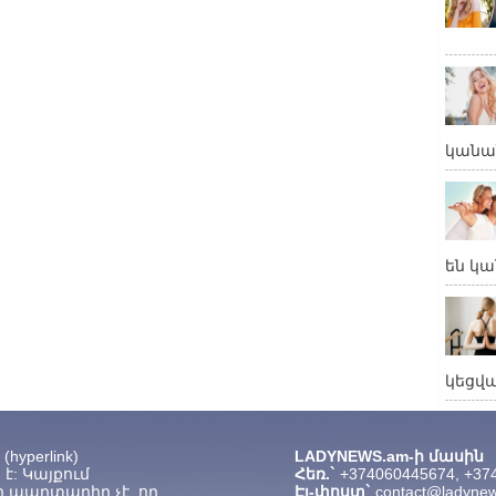
կանա
են կա
կեցվ
hyperlink)
LADYNEWS.am-ի մասին
է: Կայքում
Հեռ.`
+374060445674, +37
 պարտադիր չէ, որ
Էլ-փոստ`
contact@ladyne