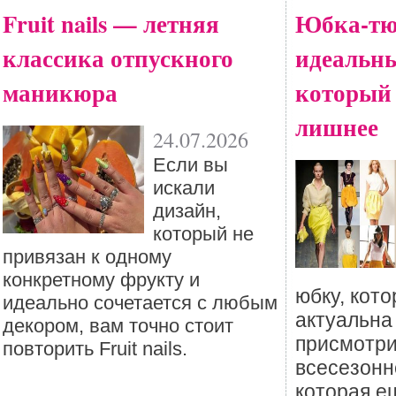
Fruit nails — летняя
Юбка-тю
классика отпускного
идеальны
маникюра
который
лишнее
24.07.2026
Eсли вы
искали
дизайн,
который не
привязан к одному
конкретному фрукту и
юбку, кото
идеально сочетается с любым
актуальна
декором, вам точно стоит
присмотри
повторить Fruit nails.
всесезонн
которая е