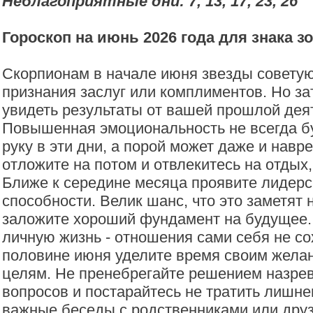
Неблагоприятные дни:
7, 13, 17, 23, 26
Гороскоп на июнь 2026 года для знака з
Скорпионам в начале июня звезды советую
признания заслуг или комплиментов. Но за
увидеть результаты от вашей прошлой дея
Повышенная эмоциональность не всегда бу
руку в эти дни, а порой может даже и навр
отложите на потом и отвлекитесь на отдых, 
Ближе к середине месяца проявите лидерс
способности. Велик шанс, что это заметят
заложите хороший фундамент на будущее.
личную жизнь - отношения сами себя не со
половине июня уделите время своим жела
целям. Не пренебрегайте решением назр
вопросов и постарайтесь не тратить лишнег
важные беседы с родственниками или друз