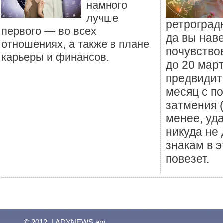
намного
лучше
ретроград
первого — во всех
да вы нав
отношениях, а также в плане
почувствов
карьеры и финансов.
до 20 мар
предвидит
месяц с п
затмения (
менее, уд
никуда не 
знакам в 
повезет.
© 2012, LADYNEWS.am