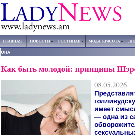
ГЛАВНАЯ
НОВОСТИ
ГОСТИНАЯ
МОДА, КРАСОТА
ЛЮ
ОНА
Как быть молодой: принципы Шэр
08.05.2026
Представля
голливудску
имеет смыс
— одна из 
обворожите
сексуальны