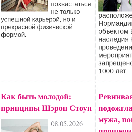
похвастаться
не только
располож
успешной карьерой, но и
Нормандии
прекрасной физической
объектом 
формой.
наследия
проведени
мероприят
запрещено
1000 лет.
Как быть молодой:
Ревнивая
принципы Шэрон Стоун
подожгл
мужа, по
08.05.2026
прощения