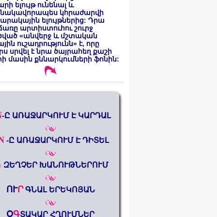
րի ելույթ ունենալ և
նակավորապես կհրաժարվի
րակային ելույթներից: Դրա
առը արտիստուհու շուրջ
ծված «անվերջ և մշտական
յին ուշադրությունն» է, որը
րս սրվել է նրա ծայրահեղ քաշի
ի մասին քննարկումների ֆոնին:
N
-Ը ԱՌԱՋԱՐԿՈՒՄ Է ԿԱՐԴԱԼ
N
-Ը ԱՌԱՋԱՐԿՈՒՄ Է ԴԻՏԵԼ
%
ԶԵՂՉԵՐ ԽԱՆՈՒԹՆԵՐՈՒՄ
ՈՒ
Ր
ԳՆԱԼ ԵՐԵԿՈՅԱՆ
Օ
Գ
ՏԱԿԱՐ ՀՂՈՒՄՆԵՐ