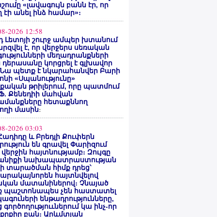
ոշումը «լավագույն բանն էր, որ
 էի անել ինձ համար»։
08-2026 12:58
 Լետոյի շուրջ ամպեր խտանում
արզվել է, որ վերջերս սեռական
ությունների մեղադրանքների
 դերասանը կորցրել է գլխավոր
 Նա պետք է նկարահանվեր Բարի
ոնի «Սպանությունը»
ական թրիլերում, որը պատմում
 Ֆ. Քենեդիի մահվան
ամանքները հետաքննող
ողի մասին
։
08-2026 03:03
Հադիդը և Բրեդլի Քուփերն
րություն են գրավել Փարիզում
 վերջին հայտնությամբ։ Զույգը
անիքի նախապատրաստության
րի տարածման հիմք դրեց՝
արակայնորեն հայտնվելով
նական մատանիներով։ Չնայած
ք պաշտոնապես չեն հաստատել
ագուների ենթադրությունները,
 գործողություւներում կա ինչ-որ
քրքիր բան։ Արևմտյան