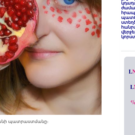
կդադա
ժամա
հրապա
պատճ
ստեղ
հանրա
վերջե
կորստ
L
L
ցանի պատրաստմանը։