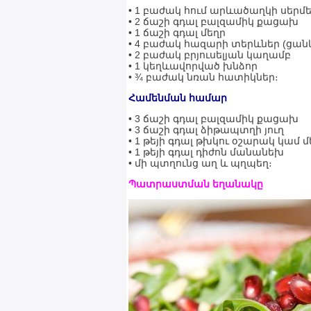
• 1 բաժակ հում արևածաղկի սերմ
• 2 ճաշի գդալ բալզամիկ քացախ
• 1 ճաշի գդալ մեղր
• 4 բաժակ հազարի տերևներ (ցա
• 2 բաժակ բրյուսելյան կաղամբ
• 1 կեղևավորված խնձոր
• ¾ բաժակ նռան հատիկներ։
Համենման համար
• 3 ճաշի գդալ բալզամիկ քացախ
• 3 ճաշի գդալ ձիթապտղի յուղ
• 1 թեյի գդալ թխկու օշարակ կամ մ
• 1 թեյի գդալ դիժոն մանանեխ
• մի պտղունց աղ և պղպեղ։
Պատրաստման եղանակը