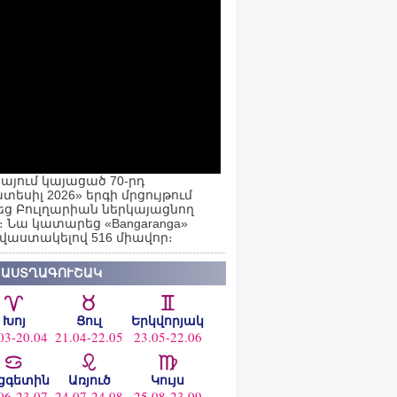
այում կայացած 70-րդ
տեսիլ 2026» երգի մրցույթում
ց Բուլղարիան ներկայացնող
ն։ Նա կատարեց «Bangaranga»
 վաստակելով 516 միավոր։
 ԱՍՏՂԱԳՈՒՇԱԿ
Խոյ
Ցուլ
Երկվորյակ
03-20.04
21.04-22.05
23.05-22.06
ցգետին
Առյուծ
Կույս
06-23.07
24.07-24.08
25.08-23.09