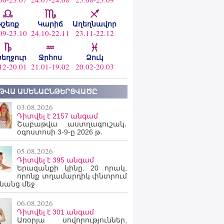
Կշեռք
Կարիճ
Աղեղնավոր
09-23.10
24.10-22.11
23.11-22.12
ծեղջուր
Ջրհոս
Ձուկ
12-20.01
21.01-19.02
20.02-20.03
ԹՎԱ ԱՄԵՆԱԸՆԹԵՐՑՎԱԾԸ
03.08.2026
Դիտվել է 2157 անգամ
Շաբաթվա աստղագուշակ․
օգոստոսի 3-9-ը 2026 թ․
05.08.2026
Դիտվել է 395 անգամ
Երազանքի կինը. 20 որակ,
որոնք տղամարդիկ փնտրում
նանց մեջ
06.08.2026
Դիտվել է 301 անգամ
Առօրյա սովորություններ,