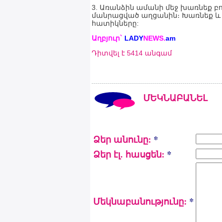
3. Առանձին ամանի մեջ խառնեք բ
մանրացված աղցանին։ Խառնեք և 
հատիկները:
Աղբյուր`
LADY
NEWS.
am
Դիտվել է 5414 անգամ
ՄԵԿՆԱԲԱՆԵԼ
Ձեր անունը:
*
Ձեր էլ. հասցեն:
*
Մեկնաբանությունը:
*