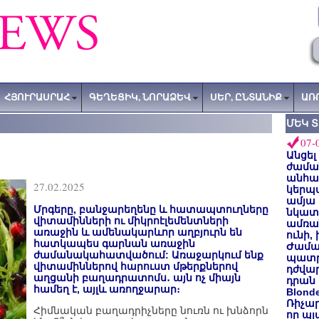
ՀՅՈՒՐԱՍՐԱՀ
ԳԵՂԵՑԻԿ, ՆՈՐԱՁԵՎ
ՍԵՐ, ԸՆՏԱՆԻՔ
ԱՌ
ՄԵԿ 
07-
Անցել
ժաման
անհա
27.02.2025
կերպ
ամյա
Մրգերը, բանջարեղենը և հատապտուղները
նկատե
վիտամինների ու միկրոէլեմենտների
ամռան
առաջին և ամենակարևոր աղբյուրն են
ունի,
հատկապես գարնան առաջին
Ժամա
ժամանակահատվածում: Առաջարկում ենք
պատր
վիտամիններով հարուստ մթերքներով
դժվար
աղցանի բաղադրատոմս․ այն ոչ միայն
դրան 
համեղ է, այլև առողջարար։
Blond
Ռիչա
Հիմնական բաղադրիչները նուռն ու խնձորն
որ պլ