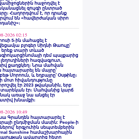
ամիջոցներին հաջողվել է
ականացնել զույգի ընտրած
րը։ Հաղորդվում է, որ դրանք
րվում են «հավերժական սիրո
րդանիշ»։
08-2026 02:15
ոսի 5-ին մահացել է
եցամյա բլոգեր Սիդնի Թաուլը՝
ե երեք տարի տևած
նգիոկարցինոմայի դեմ պայքարից
 լեղուղիների հազվագյուտ,
սիվ քաղցկեղ։ Նրա մահվան
 հայտարարել են մայրը՝
բեթ Մորոուն, և եղբայրը՝ Օսթինը։
ի մոտ հիվանդությունը
ոշվել էր 2023 թվականին, երբ
 տարեկան էր։ Մահվանից կարճ
նակ առաջ նա անցել էր
ատիվ խնամքի։
08-2026 10:49
նա Գրանդեն հայտարարել է
րայի ընդմիջման մասին: People-ի
ներով՝ երգչուհին սեպտեմբերին
ernal Sunshine համաշխարհային
գայության ավարտից հետո