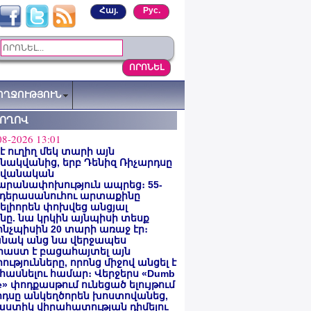
Հայ.
Рус.
ՈՂՋՈՒԹՅՈՒՆ
ՏՈՂՈՎ
08-2026 13:01
 է ուղիղ մեկ տարի այն
ակվանից, երբ Դենիզ Ռիչարդսը
վանական
արանափոխություն ապրեց։ 55-
 դերասանուհու արտաքինը
լիորեն փոխվեց անցյալ
ը. նա կրկին այնպիսի տեսք
 ինչպիսին 20 տարի առաջ էր։
նակ անց նա վերջապես
աստ է բացահայտել այն
ությունները, որոնց միջով անցել է
հասնելու համար։ Վերջերս «Dumb
e» փոդքասթում ունեցած ելույթում
րդսը անկեղծորեն խոստովանեց,
աստիկ վիրահատության դիմելու