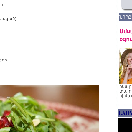
եր
ՆՈՐԸ
նկացած)
Ամս
օգոս
եղր
հնար
տալո
հիմք 
LAD