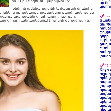
են։ Ո՞րն է օգուտակարությունը:
իր որ
կարող
Խնձորն ամենահայտնի և մատչելի մրգերից
միններն ու հակաօքսիդանտները բարձրացնում են
07-
օգնում պահպանել սրտի առողջությունը:
յս միրգը դանդաղեցնում է ուղեղի ծերացումը և
Ջարեդ
են։ Պ
ոտնձգ
ֆոնին
դերը։
Լևինս
քաղաք
է Ջոն
հանգ
լրագր
07-
Ջիջի 
ուշադ
իրենց
հարս
լուրե
հրապ
նույ
նրան
երկրպ
նրանց
հետա