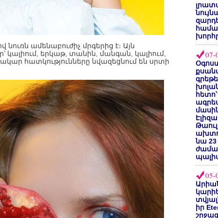
լրատվ
նույն
զարդե
համա
խորհ
նուռն ամենաբուժիչ մրգերից է։ Այն
՝ կալիում, երկաթ, տանին, մանգան, կալիում,
07-
ակար հատկությունները նվազեցնում են սրտի
Օգոստ
քսանվ
գրեթ
խոլա
հետո՝
ագրե
մասին
Էլիզա
Թաուլ
ախտոր
նա 23
ժամա
պալի
05-
Արիա
կարիե
տվյալ
իր Et
շրջա