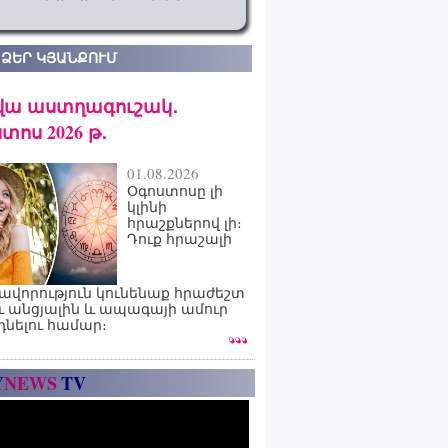
 ՁԵՐ ԿՅԱՆՔՈՒՄ
վա աստղագուշակ․
տոս 2026 թ․
01.08.2026
Օգոստոսը լի
կլինի
հրաշքներով լի։
Դուք հրաշալի
ավորություն կունենաք հրաժեշտ
ւ անցյալին և ապագայի ամուր
դնելու համար։
Y
NEWS
TV