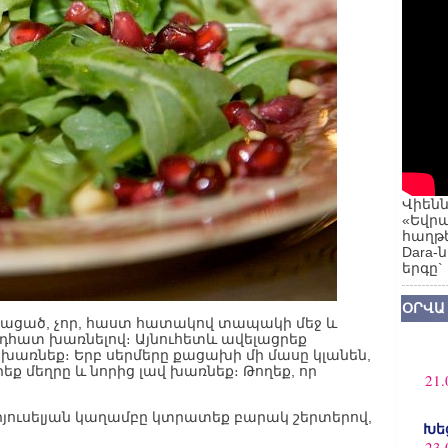
Վիենն
«Եվրա
հաղթե
Dara-
երգը`
ՕՐՎԱ
աքացած, չոր, հաստ հատակով տապակի մեջ և
ընդհատ խառնելով։ Այնուհետև ավելացրեք
առնեք։ Երբ սերմերը քացախի մի մասը կլանեն,
եք մեղրը և նորից լավ խառնեք։ Թողեք, որ
21.
բրյուսելյան կաղամբը կտրատեք բարակ շերտերով,
Խե
23.