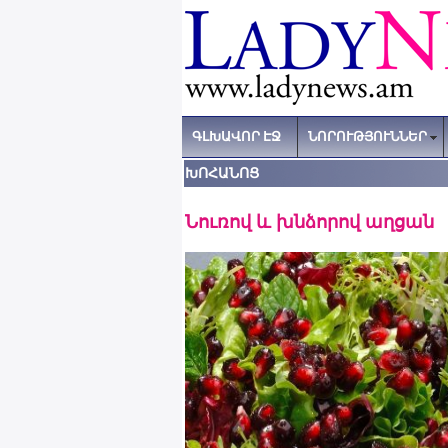
ԳԼԽԱՎՈՐ ԷՋ
ՆՈՐՈՒԹՅՈՒՆՆԵՐ
ԽՈՀԱՆՈՑ
Նուռով և խնձորով աղցան