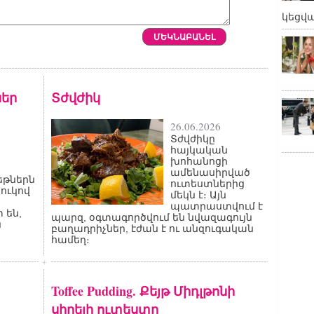
կեցվ
եր
Տժվժիկ
26.06.2026
Տժվժիկը
հայկական
խոհանոցի
ամենասիրված
թներն
ուտեստներից
ջուկով
մեկն է։ Այն
պատրաստվում է
 են,
պարզ, օգտագործվում են նվազագույն
ն
բաղադրիչներ, էժան է ու անզուգական
համեղ։
Toffee Pudding. Քեյթ Միդլթոնի
սիրելի ուտեստը