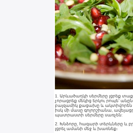
1. Արևածաղկի սերմերը լցրեք տ
չորացրեք մեկից երկու րոպե՝ ան
բալզամիկ քացախը և ակտիվորեն խ
իսկ մի մասը գոլորշիանա, ավելացր
պատրաստի սերմերը սառչեն:
2. Խնձորը, հազարի տերևները և 
լցրել ամանի մեջ և խառնեք։