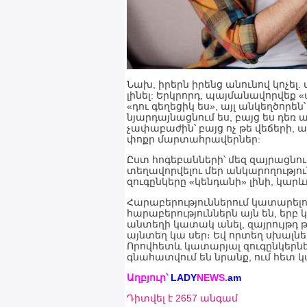
Նախ, իրերն իրենց անունով կոչել.
լինել: Երկրորդ, պայմանավորվեք «ա
«դու գեղեցիկ ես», այլ անկեղծորե
նյարդայնացնում ես, բայց ես դեռ ա
չափաբաժին՝ բայց ոչ թե վեճերի, այլ
փոքր մարտահրավերներ:
Ըստ հոգեբանների՝ մեզ զայրացնում 
տեղավորվելու մեր անկարողություն
զուգընկերը «կենդանի» լինի, կարևո
Հարաբերություններում կատարելո
հարաբերություններն այն են, երբ կ
անտեղի կատակ անել, զայրույթդ 
այնտեղ կա սեր։ Եվ որտեղ սխալնե
Որովհետև կատարյալ զուգընկերներ
գնահատվում են նրանք, ում հետ կար
Աղբյուր՝
LADY
NEWS
.
am
Դիտվել է 2657 անգամ