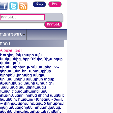
Հայ.
Рус.
ՈՂՋՈՒԹՅՈՒՆ
ՏՈՂՈՎ
08-2026 13:01
 է ուղիղ մեկ տարի այն
ակվանից, երբ Դենիզ Ռիչարդսը
վանական
արանափոխություն ապրեց։ 55-
 դերասանուհու արտաքինը
լիորեն փոխվեց անցյալ
ը. նա կրկին այնպիսի տեսք
 ինչպիսին 20 տարի առաջ էր։
նակ անց նա վերջապես
աստ է բացահայտել այն
ությունները, որոնց միջով անցել է
հասնելու համար։ Վերջերս «Dumb
e» փոդքասթում ունեցած ելույթում
րդսը անկեղծորեն խոստովանեց,
աստիկ վիրահատության դիմելու