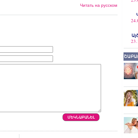
Читать на русском
24.
Այ
23.
ՇԱԲԱ