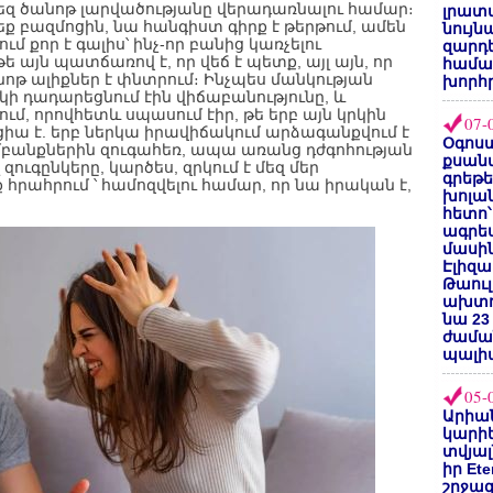
եզ ծանոթ լարվածությանը վերադառնալու համար։
լրատվ
ք բազմոցին, նա հանգիստ գիրք է թերթում, ամեն
նույն
մ քոր է գալիս՝ ինչ-որ բանից կառչելու
զարդե
ե այն պատճառով է, որ վեճ է պետք, այլ այն, որ
համա
ծանոթ ալիքներ է փնտրում։ Ինչպես մանկության
խորհ
ի դադարեցնում էին վիճաբանությունը, և
ում, որովհետև սպասում էիր, թե երբ այն կրկին
07-
ա է. երբ ներկա իրավիճակում արձագանքվում է
Օգոստ
ամբանքներին զուգահեռ, ապա առանց դժգոհության
քսանվ
զուգընկերը, կարծես, զրկում է մեզ մեր
գրեթ
 հրահրում ՝ համոզվելու համար, որ նա իրական է,
խոլա
հետո՝
ագրե
մասին
Էլիզա
Թաուլ
ախտոր
նա 23
ժամա
պալի
05-
Արիա
կարիե
տվյալ
իր Et
շրջա