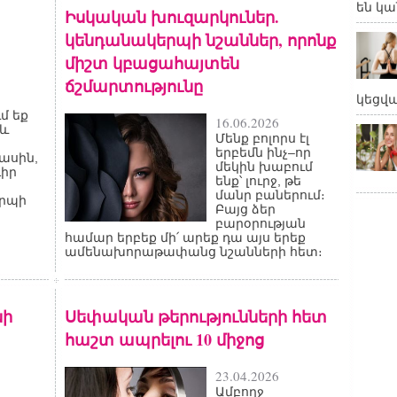
են կա
Իսկական խուզարկուներ.
կենդանակերպի նշաններ, որոնք
միշտ կբացահայտեն
ճշմարտությունը
կեցվ
մ եք
16.06.2026
 և
Մենք բոլորս էլ
երբեմն ինչ–որ
մասին,
մեկին խաբում
դիր
ենք՝ լուրջ, թե
մանր բաներում։
րպի
Բայց ձեր
բարօրության
համար երբեք մի՛ արեք դա այս երեք
ամենախորաթափանց նշանների հետ։
նի
Սեփական թերությունների հետ
հաշտ ապրելու 10 միջոց
23.04.2026
Ամբողջ