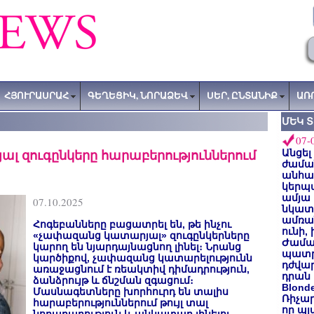
ՀՅՈՒՐԱՍՐԱՀ
ԳԵՂԵՑԻԿ, ՆՈՐԱՁԵՎ
ՍԵՐ, ԸՆՏԱՆԻՔ
ԱՌ
ՄԵԿ 
07-
ալ զուգընկերը հարաբերություններում
Անցել
ժաման
անհա
կերպ
ամյա
07.10.2025
նկատե
ամռան
Հոգեբանները բացատրել են, թե ինչու
ունի,
«չափազանց կատարյալ» զուգընկերները
Ժամա
կարող են նյարդայնացնող լինել։ Նրանց
պատր
կարծիքով, չափազանց կատարելությունն
դժվար
առաջացնում է ռեակտիվ դիմադրություն,
դրան 
ձանձրույթ և ճնշման զգացում։
Blond
Մասնագետները խորհուրդ են տալիս
Ռիչա
հարաբերություններում թույլ տալ
որ պլ