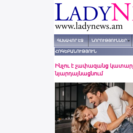
ԳԼԽԱՎՈՐ ԷՋ
ՆՈՐՈՒԹՅՈՒՆՆԵՐ
ՀՈԳԵԲԱՆՈՒԹՅՈՒՆ
Ինչու է չափազանց կատարյ
նյարդայնացնում