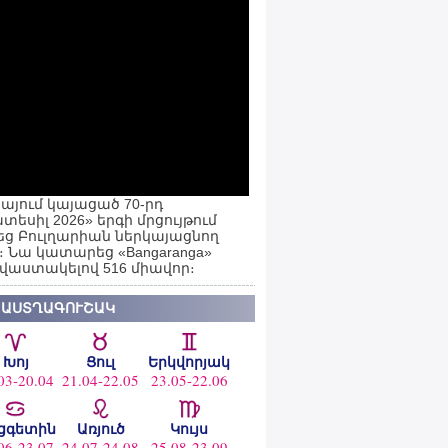
այում կայացած 70-րդ
տեսիլ 2026» երգի մրցույթում
ց Բուլղարիան ներկայացնող
ն։ Նա կատարեց «Bangaranga»
 վաստակելով 516 միավոր։
 ԱՍՏՂԱԳՈՒՇԱԿ
Խոյ
Ցուլ
Երկվորյակ
03-20.04
21.04-22.05
23.05-22.06
ցգետին
Առյուծ
Կույս
06-23.07
24.07-24.08
25.08-23.09