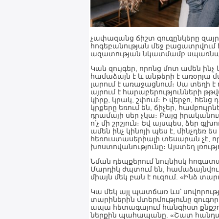
չափազանց ճիշտ զուգընկերը զայրո
հոգեբանության մեջ բացատրվում 
ազատության նկատմամբ սպառնալիք
Կան զույգեր, որոնց մոտ ամեն ինչ
համաձայն է և անթերի է առօրյա մ
լարում է առաջացնում։ Սա տեղի է
այրում է հարաբերությունների թթվ
կիրք, կրակ, շփում։ Ի վերջո, հենց
կրքերը եռում են, ճիչեր, համբույր
դրամայի սեր չկա։ Բայց իրականում
ո՛չ մի շրշյուն։ Եվ այսպես, ձեր գլ
ամեն ինչ կինոյի պես է, մինչդեռ ե
հեռուստասերիալի տեսարան չէ, ո
խոստովանությունը։ Այստեղ լռությո
Նման դեպքերում նույնիսկ հոգատար
Մարդիկ ժպտում են, համաձայնվում
միայն մեկ բան է ուզում. «Ինձ տար
Կա մեկ այլ պատճառ ևս՝ սովորութ
տարիներին մտերմությունը զուգո
ապա հետագայում հանգիստ քնքշու
ներքին պահապանը. «Շատ հանդարտ 