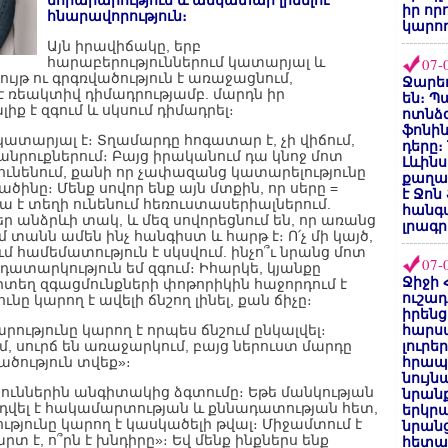
նորարարություն և անկատար լինելու
իր որ
հնարավորություն։
կարող
Այն իրավիճակը, երբ
հարաբերություններում կատարյալ և
07-
ւյթ ու գրգռվածություն է առաջացնում,
Ջարեդ
է ռեակտիվ դիմադրությամբ. մարդն իր
են։ Պ
 է զգում և սկսում դիմադրել։
ոտնձգ
ֆոնին
 կատարյալ է։ Տղամարդը հոգատար է, չի վիճում,
դերը։
անրուքներում։ Բայց իրականում դա կնոջ մոտ
Լևինս
 ունենում, քանի որ չափազանց կատարելությունը
քաղաք
ածինը։ Մենք սովոր ենք այն մտքին, որ սերը =
է Ջոն
 դա է տեղի ունենում հեռուստասերիալներում.
հանգ
ներ անձրևի տակ, և մեզ սովորեցնում են, որ առանց
լրագր
 տանն ամեն ինչ հանգիստ և հարթ է։ Ո՛չ մի կայծ,
խում համեմատություն է սկսվում. ինչո՞ւ նրանց մոտ
07-
ս դատարկություն եմ զգում։ Իհարկե, կյանքը
Ջիջի 
րտեղ զգացմունքների փոթորիկին հաջորդում է
ուշադ
ւնը կարող է ավելի ճնշող լինել, քան ճիչը։
իրենց
ությունը կարող է որպես ճնշում ընկալվել։
հարս
, սուրճ են առաջարկում, բայց ներուստ մարդը
լուրե
ածություն տվեք»։
հրապ
նույ
յուններին անգիտակից ձգտումը։ Եթե մանկության
նրան
րդվել է հակամարտության և քննադատության հետ,
երկրպ
թյունը կարող է կասկածելի թվալ։ Միջամտում է
նրանց
է, ո՞րն է խնդիրը»։ Եվ մենք ինքներս ենք
հետա