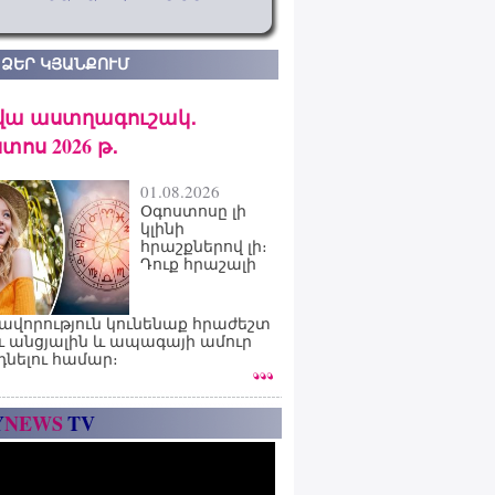
 ՁԵՐ ԿՅԱՆՔՈՒՄ
վա աստղագուշակ․
տոս 2026 թ․
01.08.2026
Օգոստոսը լի
կլինի
հրաշքներով լի։
Դուք հրաշալի
ավորություն կունենաք հրաժեշտ
ւ անցյալին և ապագայի ամուր
դնելու համար։
Y
NEWS
TV