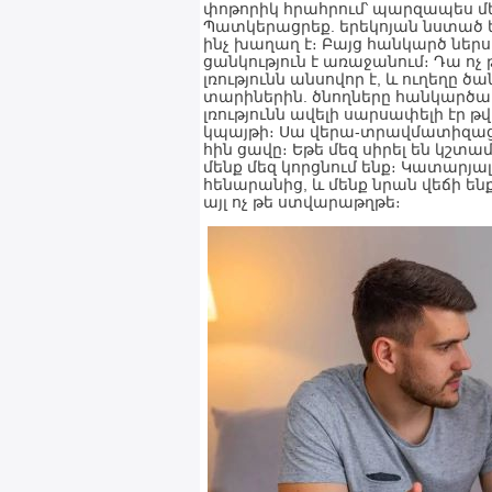
փոթորիկ հրահրում՝ պարզապես մ
Պատկերացրեք. երեկոյան նստած ե
ինչ խաղաղ է։ Բայց հանկարծ ներսու
ցանկություն է առաջանում։ Դա ոչ թ
լռությունն անսովոր է, և ուղեղը 
տարիներին. ծնողները հանկարծակ
լռությունն ավելի սարսափելի էր թվ
կպայթի։ Սա վերա-տրավմատիզացի
հին ցավը։ Եթե մեզ սիրել են կշտ
մենք մեզ կորցնում ենք։ Կատարյալ 
հենարանից, և մենք նրան վեճի ենք
այլ ոչ թե ստվարաթղթե։