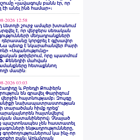
ոշումը «լավագույն բանն էր, որ
 էի անել ինձ համար»։
08-2026 12:58
 Լետոյի շուրջ ամպեր խտանում
արզվել է, որ վերջերս սեռական
ությունների մեղադրանքների
 դերասանը կորցրել է գլխավոր
 Նա պետք է նկարահանվեր Բարի
ոնի «Սպանությունը»
ական թրիլերում, որը պատմում
 Ֆ. Քենեդիի մահվան
ամանքները հետաքննող
ողի մասին
։
08-2026 03:03
Հադիդը և Բրեդլի Քուփերն
րություն են գրավել Փարիզում
 վերջին հայտնությամբ։ Զույգը
անիքի նախապատրաստության
րի տարածման հիմք դրեց՝
արակայնորեն հայտնվելով
նական մատանիներով։ Չնայած
ք պաշտոնապես չեն հաստատել
ագուների ենթադրությունները,
 գործողություւներում կա ինչ-որ
քրքիր բան։ Արևմտյան