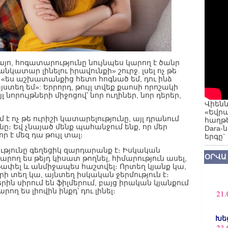
 այո, հոգատարությունը նույնպես կարող է ծանր
նկատար լինելու իրավունքի» շուրջ. լսել ոչ թե
ն՝ «ես աշխատանքից հետո հոգնած եմ, դու ինձ
յստեղ եմ»: Երրորդ, թույլ տվեք քաոսի որոշակի
 նորույթների միջոցով՝ նոր ուղիներ, նոր դերեր,
Վիենն
«Եվրա
է ոչ թե ուրիշի կատարելությունը, այլ դրանում
հաղթե
ը։ Եվ չնայած մենք պահանջում ենք, որ մեր
Dara-
ր է մեզ դա թույլ տալ։
երգը`
ւթյունը գեղեցիկ զարդարանք է։ Իսկական
ՕՐՎԱ
արող ես թեյդ կիսատ թողնել, հիմարություն ասել,
թափել և անմիջապես հաշտվել։ Որտեղ կյանք կա,
րի տեղ կա, այնտեղ իսկական ջերմություն է։
ին սիրում են ֆիլմերում, բայց իրական կյանքում
ող ես լիովին ինքդ՝ դու լինել։
21.
Խե
23.