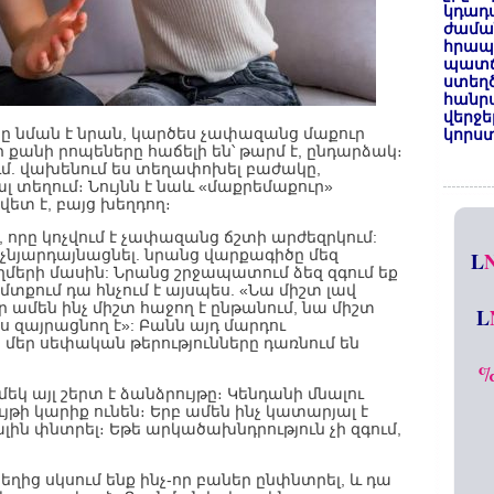
կդադա
ժամա
հրապա
պատճ
ստեղ
հանրա
վերջե
ը նման է նրան, կարծես չափազանց մաքուր
կորստ
ի քանի րոպեները հաճելի են՝ թարմ է, ընդարձակ։
ում. վախենում ես տեղափոխել բաժակը,
 տեղում։ Նույնն է նաև «մաքրեմաքուր»
ետ է, բայց խեղդող։
, որը կոչվում է չափազանց ճշտի արժեզրկում:
 չնյարդայնացնել. նրանց վարքագիծը մեզ
L
ողմերի մասին: Նրանց շրջապատում ձեզ զգում եք
մտքում դա հնչում է այսպես. «Նա միշտ լավ
 ամեն ինչ միշտ հաջող է ընթանում, նա միշտ
L
զայրացնող է»: Բանն այդ մարդու
 մեր սեփական թերությունները դառնում են
եկ այլ շերտ է ձանձրույթը։ Կենդանի մնալու
յթի կարիք ունեն։ Երբ ամեն ինչ կատարյալ է
ալին փնտրել։ Եթե արկածախնդրություն չի զգում,
ղից սկսում ենք ինչ-որ բաներ ընփնտրել, և դա