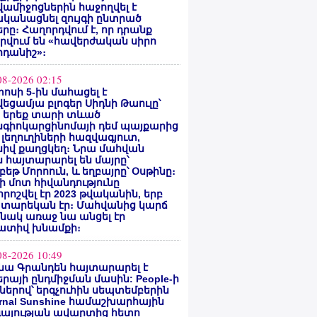
ամիջոցներին հաջողվել է
ականացնել զույգի ընտրած
րը։ Հաղորդվում է, որ դրանք
րվում են «հավերժական սիրո
րդանիշ»։
08-2026 02:15
ոսի 5-ին մահացել է
եցամյա բլոգեր Սիդնի Թաուլը՝
ե երեք տարի տևած
նգիոկարցինոմայի դեմ պայքարից
 լեղուղիների հազվագյուտ,
սիվ քաղցկեղ։ Նրա մահվան
 հայտարարել են մայրը՝
բեթ Մորոուն, և եղբայրը՝ Օսթինը։
ի մոտ հիվանդությունը
ոշվել էր 2023 թվականին, երբ
 տարեկան էր։ Մահվանից կարճ
նակ առաջ նա անցել էր
ատիվ խնամքի։
08-2026 10:49
նա Գրանդեն հայտարարել է
րայի ընդմիջման մասին: People-ի
ներով՝ երգչուհին սեպտեմբերին
ernal Sunshine համաշխարհային
գայության ավարտից հետո