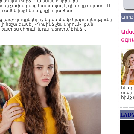
փ տալու փորձ։ Դա նման է սիրային
րոսը չափազանց կատարյալ է, դիտողը սպասում է,
ի ամեն ինչ հետաքրքիր դառնա։
ՆՈՐԸ
 լավ» զուգընկերոջ նկատմամբ նյարդայնությունը
հեշտ է ասել՝ «Դու ինձ չես սիրում», քան
ատ ես սիրում, և դա խեղդում է ինձ»։
Ամս
օգոս
հնար
տալո
հիմք 
LAD