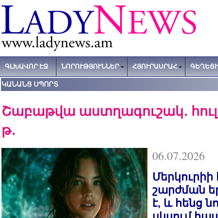
ԳԼԽԱՎՈՐ ԷՋ
ՆՈՐՈՒԹՅՈՒՆՆԵՐ
ՀՅՈՒՐԱՍՐԱՀ
ԳԵՂԵՑԻ
ԿԱՆԱՆՑ ՍՊՈՐՏ
Շաբաթվա աստղագուշակ․ հուլիսի
թ․
06.07.2026
Մերկուրիի
շարժման ե
է, և հենց ն
սկսում հաս