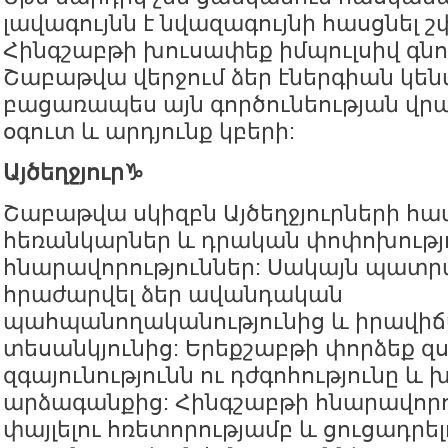
լավագույնն է նվազագույնի հասցնել շ
Հինգշաբթի խուսափեք իմպուլսիվ գնո
Շաբաթվա վերջում ձեր էներգիան կե
բացառապես այն գործունեության վրա
օգուտ և արդյունք կբերի:
Այծեղջյուր♑️
Շաբաթվա սկիզբն Այծեղջյուրների հա
հեռանկարներ և դրական փոփոխությ
հնարավորություններ: Սակայն պատր
հրաժարվել ձեր ավանդական
պահպանողականությունից և իրավիճա
տեսանկյունից: Երեքշաբթի փորձեք զս
զգայունությունն ու դժգոհությունը և
արձագանքից: Հինգշաբթի հնարավորո
փայլելու հռետորությամբ և ցուցադրել