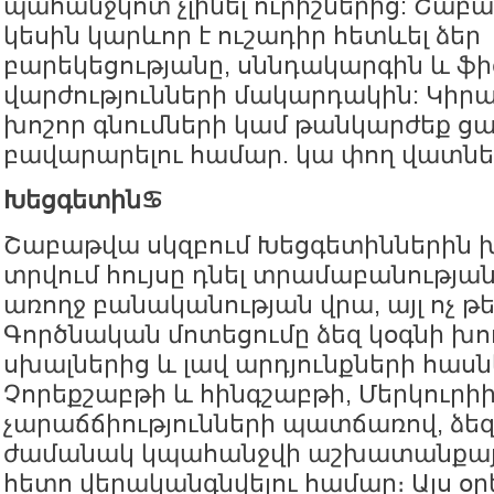
պահանջկոտ չլինել ուրիշներից: Շաբ
կեսին կարևոր է ուշադիր հետևել ձեր
բարեկեցությանը, սննդակարգին և ֆ
վարժությունների մակարդակին: Կիրա
խոշոր գնումների կամ թանկարժեք ցա
բավարարելու համար. կա փող վատնել
Խեցգետին♋️
Շաբաթվա սկզբում Խեցգետիններին խ
տրվում հույսը դնել տրամաբանությա
առողջ բանականության վրա, այլ ոչ թ
Գործնական մոտեցումը ձեզ կօգնի խո
սխալներից և լավ արդյունքների հասնե
Չորեքշաբթի և հինգշաբթի, Մերկուրի
չարաճճիությունների պատճառով, ձեզ
ժամանակ կպահանջվի աշխատանքայ
հետո վերականգնվելու համար։ Այս օր