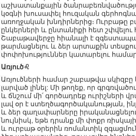
աշխատանքային ծանրաբեռնվածությ
կօգնի խուսափել հուզական գերհոգնա
առողջական խնդիրներից։ Ուրբաթը 
ընկերների և ընտանիքի հետ շփվելու
Շաբաթավերջը հիանալի է զգեստապ
թարմացնելու և ձեր արտաքին տեսքու
փոփոխություններ կատարելու համար
Առյուծ♌️
Առյուծների համար շաբաթվա սկիզբը 
լարված լինել: Մի թողեք, որ գրգռվածո
և ճնշում մի՛ գործադրեք ուրիշների վ
լավ օր է ստեղծագործականության, 
և ձեր գաղափարները իրականացնելո
նույնիսկ, եթե դրանք մի փոքր ռիսկայ
և ուրբաթ օրերին ռոմանտիկ զգացմու