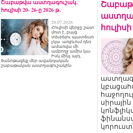
Շաբաթվա աստղագուշակ․
Շաբաթ
հուլիսի 20- 26-ը 2026 թ․
աստղա
20.07.2026
հուլիսի 
Հուլիսի վերջը շատ
մոտ է, բայց
տխրելու պատճառ
չկա. առջևում դեռ
ամառվա մի
ամբողջ ամիս կա։
Իսկ մինչ այդ,
ծանոթացեք մեր ավանդական
շաբաթական աստղագուշակին։
աստղագ
կբացահա
հաջողու
սիրային 
կոնֆլիկտ
ֆինանս
կորուստ