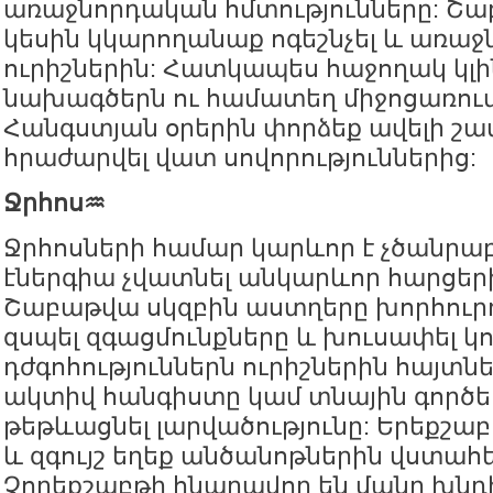
առաջնորդական հմտությունները: Շա
կեսին կկարողանաք ոգեշնչել և առաջ
ուրիշներին: Հատկապես հաջողակ կլի
նախագծերն ու համատեղ միջոցառում
Հանգստյան օրերին փորձեք ավելի շատ
հրաժարվել վատ սովորություններից:
Ջրհոս♒️
Ջրհոսների համար կարևոր է չծանրաբ
էներգիա չվատնել անկարևոր հարցեր
Շաբաթվա սկզբին աստղերը խորհուրդ
զսպել զգացմունքները և խուսափել 
դժգոհություններն ուրիշներին հայտնե
ակտիվ հանգիստը կամ տնային գործե
թեթևացնել լարվածությունը: Երեքշաբ
և զգույշ եղեք անծանոթներին վստահե
Չորեքշաբթի հնարավոր են մանր խնդ